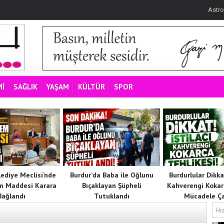
Astro
İ
SAĞLIK
YAŞAM
KÜLTÜR
SPOR
lediye Meclisi’nde
Burdur’da Baba ile Oğlunu
Burdurlular Dikkat
m Maddesi Karara
Bıçaklayan Şüpheli
Kahverengi Kokar
Bağlandı
Tutuklandı
Mücadele Ça