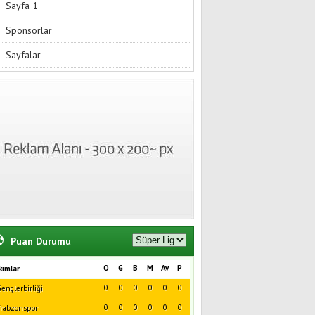
Sayfa 1
Sponsorlar
Sayfalar
Puan Durumu
O
G
B
M
Av
P
kımlar
0
0
0
0
0
0
ençlerbirliği
0
0
0
0
0
0
rabzonspor