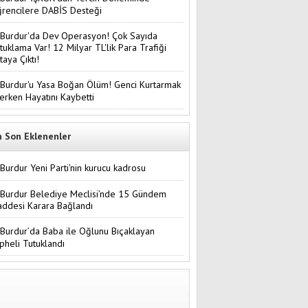
rencilere DABİS Desteği
Burdur'da Dev Operasyon! Çok Sayıda
tuklama Var! 12 Milyar TL'lik Para Trafiği
taya Çıktı!
Burdur'u Yasa Boğan Ölüm! Genci Kurtarmak
terken Hayatını Kaybetti
n Son Eklenenler
Burdur Yeni Parti'nin kurucu kadrosu
Burdur Belediye Meclisi’nde 15 Gündem
ddesi Karara Bağlandı
Burdur’da Baba ile Oğlunu Bıçaklayan
pheli Tutuklandı