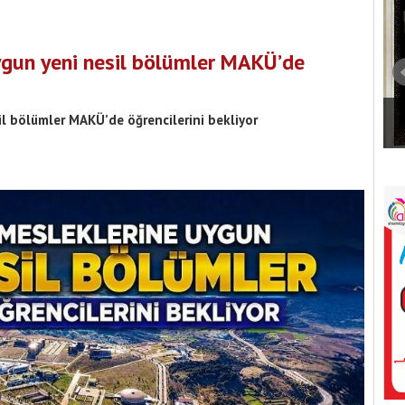
ygun yeni nesil bölümler MAKÜ’de
Burdur Belediye Meclisi’nde 15 Gündem
l bölümler MAKÜ’de öğrencilerini bekliyor
kurucu kadrosu
Maddesi Karara Bağlandı