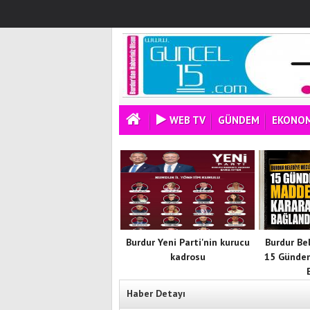
WEB TV
GÜNDEM
EKONOM
Burdur Yeni Parti'nin kurucu
Burdur Be
kadrosu
15 Günde
Haber Detayı