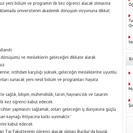
kuz yeni bölüm ve programın ilk kez öğrenci alacak olmasına
Öğ
açıklamada üniversitenin akademik dönüşüm vizyonuna dikkat
Tu
Or
İs
llandı:
ik dönüşümü ve mesleklerin geleceğini dikkate alarak
E
uz.
yerine; istihdam karşılığı yüksek, geleceğin mesleklerine uyumlu
ânları sunacak yeni nesil bölüm ve programları hayata
Ma
e sağlık, bilişim, mühendislik, tarım, hayvancılık ve tasarım
lk kez öğrenci kabul edecek.
Şü
ercihler yapmasını sağlamak, onları geleceğin iş dünyasına güçlü
nsan kaynağı ihtiyacına katkı sunmaktır.”
erini kabul edecek
n Tıp Fakültesinin öğrenci alacak olması Burdur’da büyük