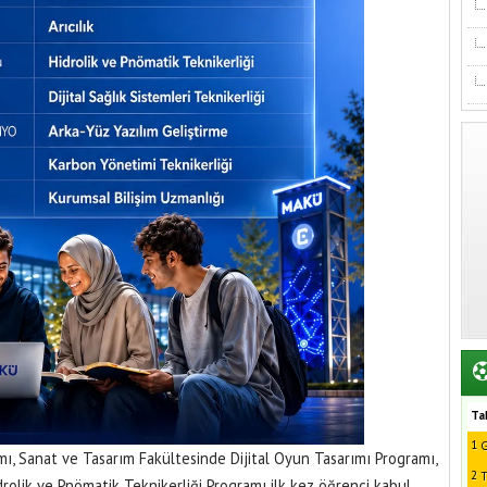
Ta
1
G
, Sanat ve Tasarım Fakültesinde Dijital Oyun Tasarımı Programı,
2
T
olik ve Pnömatik Teknikerliği Programı ilk kez öğrenci kabul