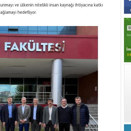
sunmayı ve ülkenin nitelikli insan kaynağı ihtiyacına katkı
sağlamayı hedefliyor.
Gün
İm
04