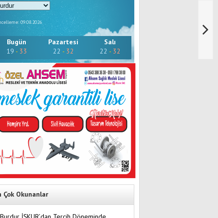
celleme: 09.08.2026
Bugün
Pazartesi
Salı
19
-
33
22
-
32
22
-
32
n Çok Okunanlar
Burdur İŞKUR’dan Tercih Döneminde