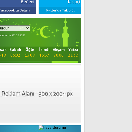
Beğeni
Takipçi
Facebook'ta Beğen
Twitter'da Takip Et
celleme: 09.08.2026
sak
Sabah
Öğle
İkindi
Akşam
Yatsı
:19
06:02
13:09
16:57
20:06
21:32