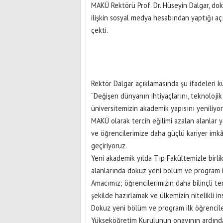
MAKÜ Rektörü Prof. Dr. Hüseyin Dalgar, do
ilişkin sosyal medya hesabından yaptığı 
çekti.
Rektör Dalgar açıklamasında şu ifadeleri ku
“Değişen dünyanın ihtiyaçlarını, teknoloj
üniversitemizin akademik yapısını yeniliyor
MAKÜ olarak tercih eğilimi azalan alanlar 
ve öğrencilerimize daha güçlü kariyer imk
geçiriyoruz.
Yeni akademik yılda Tıp Fakültemizle birlikt
alanlarında dokuz yeni bölüm ve program i
Amacımız; öğrencilerimizin daha bilinçli t
şekilde hazırlamak ve ülkemizin nitelikli i
Dokuz yeni bölüm ve program ilk öğrencil
Yükseköğretim Kurulunun onayının ardında