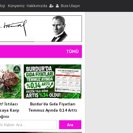
loji
Künyemiz
Hakkımızda
Bize Ulaşın
TÜMÜ
! İstilacı
Burdur’da Gıda Fiyatları
caya Karşı
Temmuz Ayında 0,14 Arttı
ğrısı