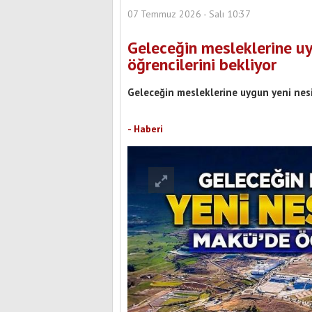
07 Temmuz 2026 - Salı 10:37
Geleceğin mesleklerine u
öğrencilerini bekliyor
ehit Uzman Onbaşı Hikmet Zengin Parkı
Geleceğin mesleklerine uygun yeni nesi
Yeni Yüzüyle Hizmete Hazırlanıyor
Burdur Yeni Parti'nin 
- Haberi