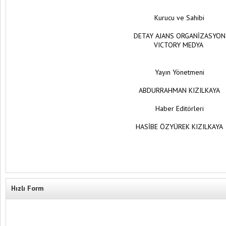
Kurucu ve Sahibi
DETAY AJANS ORGANİZASYON
VICTORY MEDYA
Şehit Uzman Onbaşı Hikmet Zengin Parkı
Yayın Yönetmeni
Yeni Yüzüyle Hizmete Hazırlanıyor
ABDURRAHMAN KIZILKAYA
Haber Editörleri
HASİBE ÖZYÜREK KIZILKAYA
Hızlı Form