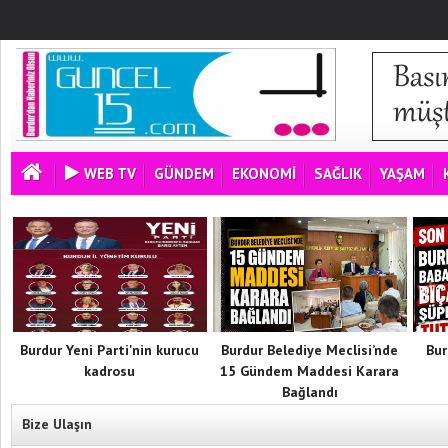
WEB TV
GÜNDEM
EKONOMİ
SAĞLIK
YAŞAM
Burdur Yeni Parti'nin kurucu
Burdur Belediye Meclisi’nde
Bur
kadrosu
15 Gündem Maddesi Karara
Bağlandı
Bize Ulaşın