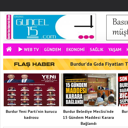
WEB TV
GÜNDEM
EKONOMİ
SAĞLIK
YAŞAM
Burdur’da Gıda Fiyatları
Burdur Yeni Parti'nin kurucu
Burdur Belediye Meclisi’nde
Bur
kadrosu
15 Gündem Maddesi Karara
Bağlandı