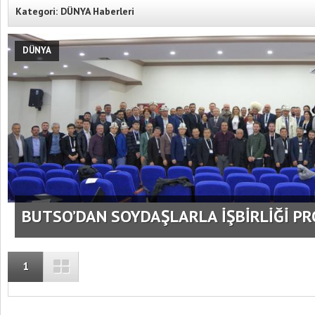
Kategori: DÜNYA Haberleri
DÜNYA
nu Bıçaklayan
Burdur’da Gıda Fiyatları Temmuz Ayında
B
andı
0,14 Arttı
BUTSO’DAN SOYDAŞLARLA İŞBİRLİĞİ P
1