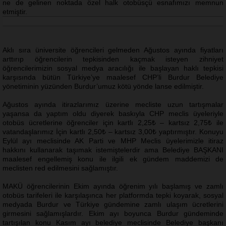
ne de gelinen noktada özel halk otobüsçü esnafımızı memnun
etmiştir.
Aklı sıra üniversite öğrencileri gelmeden Ağustos ayında fiyatları
arttırıp öğrencilerin tepkisinden kaçmak isteyen zihniyet
öğrencilerimizin sosyal medya aracılığı ile başlayan haklı tepkisi
karşısında bütün Türkiye’ye maalesef CHP’li Burdur Belediye
yönetiminin yüzünden Burdur’umuz kötü yönde lanse edilmiştir.
Ağustos ayında itirazlarımız üzerine mecliste uzun tartışmalar
yaşansa da yaptım oldu diyerek baskıyla CHP meclis üyeleriyle
otobüs ücretlerine öğrenciler için kartlı 2,25₺ – kartsız 2,75₺ ile
vatandaşlarımız İçin kartlı 2,50₺ – kartsız 3,00₺ yaptırmıştır. Konuyu
Eylül ayı meclisinde AK Parti ve MHP Meclis üyelerimizle itiraz
hakkını kullanarak taşımak istemiştelerdir ama Belediye BAŞKANI
maalesef engellemiş konu ile ilgili ek gündem maddemizi de
meclisten red edilmesini sağlamıştır.
MAKÜ öğrencilerinin Ekim ayında öğrenim yılı başlamış ve zamlı
otobüs tarifeleri ile karşılaşınca her platformda tepki koyarak, sosyal
medyada Burdur ve Türkiye gündemine zamlı ulaşım ücretlerini
girmesini sağlamışlardır. Ekim ayı boyunca Burdur gündeminde
tartışılan konu Kasım ayı belediye meclisinde Belediye başkanı