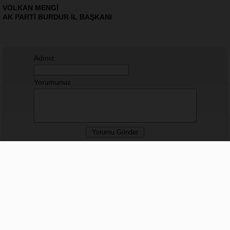
VOLKAN MENGİ
AK PARTİ BURDUR İL BAŞKANI
Adınız
Yorumunuz
Hiç yorum yapılmamış.