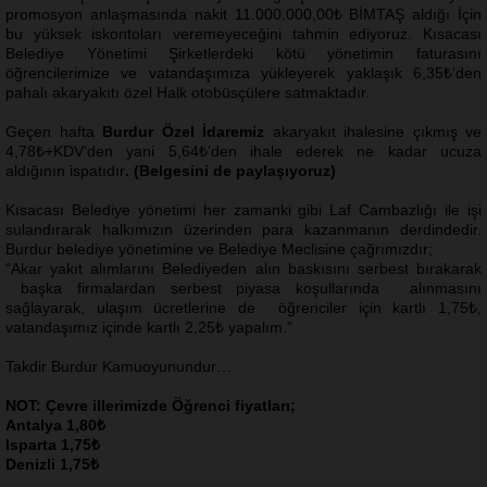
promosyon anlaşmasında nakit 11.000.000,00₺ BİMTAŞ aldığı İçin
bu yüksek iskontoları veremeyeceğini tahmin ediyoruz. Kısacası
Belediye Yönetimi Şirketlerdeki kötü yönetimin faturasını
öğrencilerimize ve vatandaşımıza yükleyerek yaklaşık 6,35₺‘den
pahalı akaryakıtı özel Halk otobüsçülere satmaktadır.
Geçen hafta
Burdur Özel İdaremiz
akaryakıt ihalesine çıkmış ve
4,78₺+KDV’den yani 5,64₺’den ihale ederek ne kadar ucuza
aldığının ispatıdır
. (Belgesini de paylaşıyoruz)
Kısacası Belediye yönetimi her zamanki gibi Laf Cambazlığı ile işi
sulandırarak halkımızın üzerinden para kazanmanın derdindedir.
Burdur belediye yönetimine ve Belediye Meclisine çağrımızdır;
“Akar yakıt alımlarını Belediyeden alın baskısını serbest bırakarak
başka firmalardan serbest piyasa koşullarında alınmasını
sağlayarak, ulaşım ücretlerine de öğrenciler için kartlı 1,75₺,
vatandaşımız içinde kartlı 2,25₺ yapalım.”
Takdir Burdur Kamuoyunundur…
NOT: Çevre illerimizde Öğrenci fiyatları;
Antalya 1,80₺
Isparta 1,75₺
Denizli 1,75₺