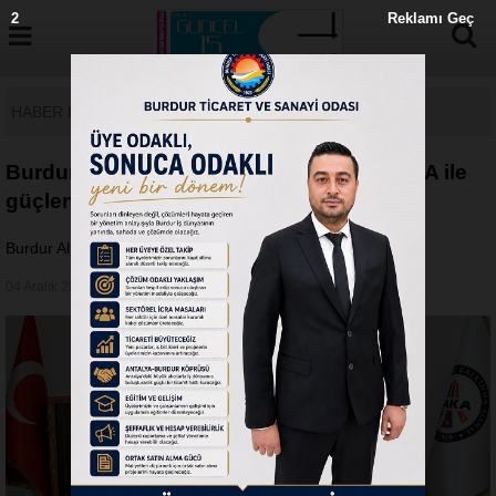
1
Reklamı Geç
HABER DETAY
Burdur Altınyayla’da turizm altyapısı BAKA ile
güçleniyor
Burdur Altınyayla’da turizm altyapısı BAKA ile güçleniyor
04 Aralık 2019 - Çarşamba 15:53