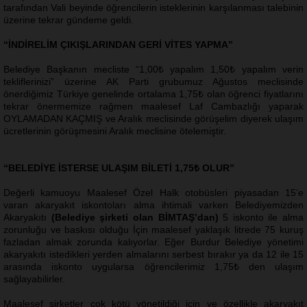
tarafından Vali beyinde öğrencilerin isteklerinin karşılanması talebinin
üzerine tekrar gündeme geldi.
“İNDİRELİM ÇIKIŞLARINDAN GERİ VİTES YAPMA”
Belediye Başkanın mecliste “1,00₺ yapalım 1,50₺ yapalım verin
tekliflerinizi” üzerine AK Parti grubumuz Ağustos meclisinde
önerdiğimiz Türkiye genelinde ortalama 1,75₺ olan öğrenci fiyatlarını
tekrar önermemize rağmen maalesef Laf Cambazlığı yaparak
OYLAMADAN KAÇMIŞ ve Aralık meclisinde görüşelim diyerek ulaşım
ücretlerinin görüşmesini Aralık meclisine ötelemiştir.
“BELEDİYE İSTERSE ULAŞIM BİLETİ 1,75₺ OLUR”
Değerli kamuoyu Maalesef Özel Halk otobüsleri piyasadan 15’e
varan akaryakıt iskontoları alma ihtimali varken Belediyemizden
Akaryakıtı
(Belediye şirketi olan BİMTAŞ’dan)
5 iskonto ile alma
zorunluğu ve baskısı olduğu İçin maalesef yaklaşık litrede 75 kuruş
fazladan almak zorunda kalıyorlar. Eğer Burdur Belediye yönetimi
akaryakıtı istedikleri yerden almalarını serbest bırakır ya da 12 ile 15
arasında iskonto uygularsa öğrencilerimiz 1,75₺ den ulaşım
sağlayabilirler.
Maalesef şirketler çok kötü yönetildiği için ve özellikle akaryakıt