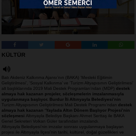
KÜLTÜR
Batı Akdeniz Kalkınma Ajansı’nın (BAKA) ‘Mesleki Eğitimin
Geliştirilmesi’, ‘Sosyal Kalkınma’ ve ‘Turizm Altyapısının Geliştirilmesi’
alt başlıklarında 2019 Mali Destek Programları’ndan (MDP)
destek
almaya hak kazanan projeler, sözleşmelerin imzalanmasıyla
uygulanmaya başlıyor. Burdur İli Altınyayla Belediyesi’nin
Turizm Altyapısının Geliştirilmesi Mali Destek Programı’ndan
destek
almaya hak kazanan ‘Yaylada Altın Dönem Başlıyor Projesi’nin
sözleşmesi
Altınyayla Belediye Başkanı Ahmet Serttaş ile BAKA
Genel Sekreteri Volkan Güler tarafından imzalandı.
Altınyayla Belediyesi’nin imzalar sonrası uygulanmaya başlayan
projesi ile Altınyayla İlçesi’nin tarihi, kültürel, doğal güzellikleri ve