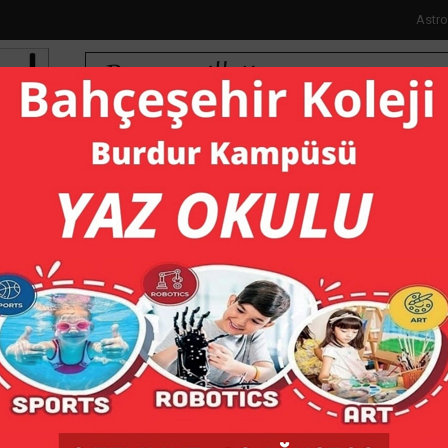
Astro
İ
SAĞLIK
YAŞAM
KÜLTÜR
SPOR