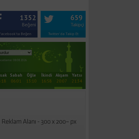
1352
659
Beğeni
Takipçi
Facebook'ta Beğen
Twitter'da Takip Et
celleme: 08.08.2026
sak
Sabah
Öğle
İkindi
Akşam
Yatsı
:18
06:01
13:10
16:58
20:07
21:34