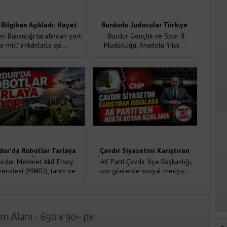
 Bilgihan Açıkladı: Hayat
Burdurlu Judocular Türkiye
obil Uygulaması Hizmete
Finalleri'nde Mücadele Edecek
ri Bakanlığı tarafından yerli
Burdur Gençlik ve Spor İl
Girdi
e millî imkânlarla ge...
Müdürlüğü, Anadolu Yıldı...
dur'da Robotlar Tarlaya
Çavdır Siyasetini Karıştıran
niyor! MAKÜ Geleceğin
İddialara AK Parti'den Nokta
rdur Mehmet Akif Ersoy
AK Parti Çavdır İlçe Başkanlığı,
arımını Şekillendiriyor
Koyan Açıklama
versitesi (MAKÜ), tarım ve
son günlerde sosyal medya...
hayvancılıkt...