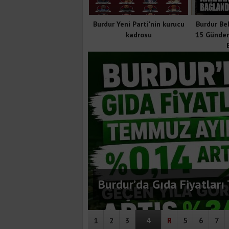
Burdur Yeni Parti'nin kurucu
Burdur Be
kadrosu
15 Günde
ehit Uzman Onbaşı Hikmet Zengin Parkı
Yeni Yüzüyle Hizmete Hazırlanıyor
Burdur Yeni Parti'nin 
uklandı
Burdur’da Gıda Fiyatları
1
2
3
4
R
5
6
7