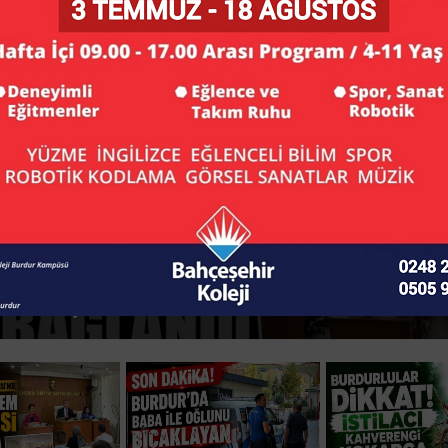
r’da Baba ile Oğlunu Bıçaklayan Şüpheli Tutuklan