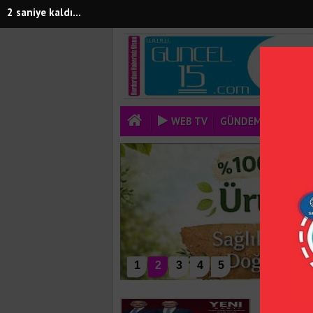
0 saniye kaldı...
WEB TV
GÜNDEM
EKONOM
1
2
3
4
5