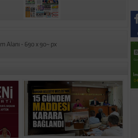
Gün
İm
04