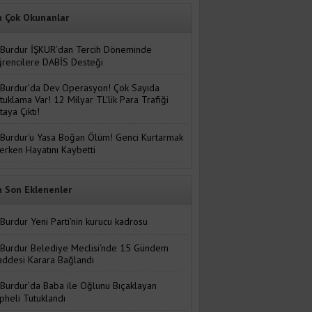
n Çok Okunanlar
Burdur İŞKUR’dan Tercih Döneminde
rencilere DABİS Desteği
Burdur'da Dev Operasyon! Çok Sayıda
tuklama Var! 12 Milyar TL'lik Para Trafiği
taya Çıktı!
Burdur'u Yasa Boğan Ölüm! Genci Kurtarmak
terken Hayatını Kaybetti
n Son Eklenenler
Burdur Yeni Parti'nin kurucu kadrosu
Burdur Belediye Meclisi’nde 15 Gündem
ddesi Karara Bağlandı
Burdur’da Baba ile Oğlunu Bıçaklayan
pheli Tutuklandı