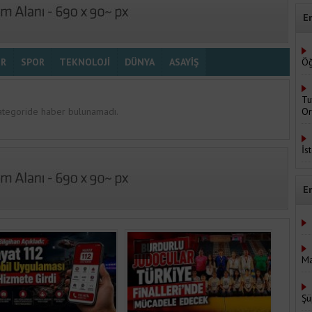
E
Öğ
ÜR
SPOR
TEKNOLOJİ
DÜNYA
ASAYİŞ
Tu
ategoride haber bulunamadı.
Or
İs
E
Ma
Şü