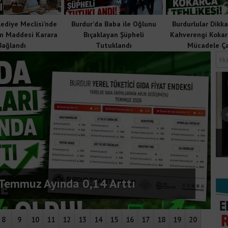
lediye Meclisi’nde
Burdur’da Baba ile Oğlunu
Burdurlular Dikkat
m Maddesi Karara
Bıçaklayan Şüpheli
Kahverengi Kokar
Bağlandı
Tutuklandı
Mücadele Ça
Burdur Belediye Meclisi’nde 15 Gündem
kurucu kadrosu
Maddesi Karara Bağlandı
 Temmuz Ayında 0,14 Arttı
8
9
10
11
12
13
14
15
16
17
18
19
20