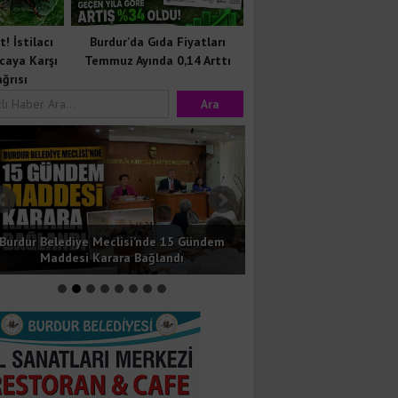
! İstilacı
Burdur’da Gıda Fiyatları
caya Karşı
Temmuz Ayında 0,14 Arttı
ğrısı
Burdur’da Baba ile Oğlunu Bıçaklayan
Burdur’da Gıda Fiyatla
Şüpheli Tutuklandı
0,14 Art