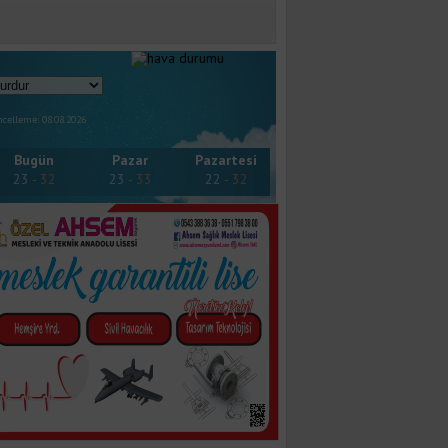
celleme: 08.08.2026
Bugün
Pazar
Pazartesi
23
-
32
23
-
33
22
-
32