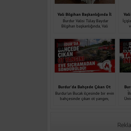
Vali Bilgihan Başkanlığında İl
Vali
İdare Şube Başkanları
112 M
Burdur Valisi Tülay Baydar
İçişle
Toplantısı Gerçekleştirildi
Bilgihan başkanlığında, Vali
v
Yardımcıları, Hu...
Burdur'da Bahçede Çıkan Ot
Bur
Yangını Eve Sıçramadan
İ
Burdur'un Bucak ilçesinde bir evin
Bu
Söndürüldü
T
bahçesinde çıkan ot yangını,
Üni
itfaiye ...