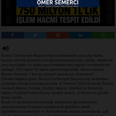
Burdur Cumhuriyet Başsavcılığı koordinesinde yasa dışı bahis
suçuna yönelik yürütülen soruşturma kapsamında, banka, elektronik
para kuruluşları ve kripto para hesaplarında yapılan incelemelerde
yaklaşık 750 milyon TL işlem hacmi tespit edildi. Bunun üzerine
Burdur merkezli 7 ilde eş zamanlı operasyon düzenlendi.
Edinilen bilgilere göre, Burdur Cumhuriyet Başsavcılığı tarafından
yürütülen soruşturma kapsamında, 6 Temmuz 2026 tarihinde Burdur
merkezli Adana, Antalya, Denizli, Isparta, İstanbul ve Konya'da
toplam 9 şüpheli hakkında eş zamanlı arama, el koyma ve gözaltı
kararı verildi.
Burdur İl Jandarma Komutanlığı ekiplerince gerçekleştirilen
operasyonlarda 9 şüpheli yakalanarak gözaltına alındı.
Şüphelilerin üzerlerinde ve ikametlerinde yapılan aramalarda, çok