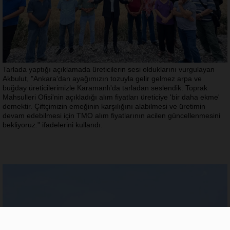
Tarlada yaptığı açıklamada üreticilerin sesi olduklarını vurgulayan
Akbulut, "Ankara'dan ayağımızın tozuyla gelir gelmez arpa ve
buğday üreticilerimizle Karamanlı'da tarladan seslendik. Toprak
Mahsulleri Ofisi'nin açıkladığı alım fiyatları üreticiye 'bir daha ekme'
demektir. Çiftçimizin emeğinin karşılığını alabilmesi ve üretimin
devam edebilmesi için TMO alım fiyatlarının acilen güncellenmesini
bekliyoruz." ifadelerini kullandı.