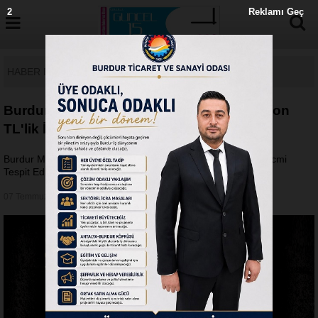
1
Reklamı Geç
HABER DETAY
Burdur Merkezli Dev Operasyon: 750 Milyon
TL'lik İşlem Hacmi Tespit Edildi
Burdur Merkezli Dev Operasyon: 750 Milyon TL'lik İşlem Hacmi
Tespit Edildi
07 Temmuz 2026 - Salı 10:27