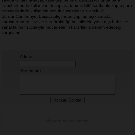
sayıda dijital materyal, yasa dışı bahis organizasyonunda para
transferlerinde kullanılan hesaplara tanımlı SIM kartlar ile kripto para
transferlerinde kullanılan soğuk cüzdanlar ele geçirildi.
Burdur Cumhuriyet Başsavcılığı'ndan yapılan açıklamada,
soruşturmanın titizlikle sürdürüldüğü belirtilerek, yasa dışı bahis ve
sanal kumar suçlarıyla mücadelenin kararlılıkla devam edeceği
vurgulandı.
Adınız
Yorumunuz
Hiç yorum yapılmamış.