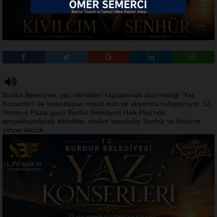
Burdur Belediyesi, yaz etkinlikleri kapsamında düzenlediği “Yaz
Konserleri” ile vatandaşları müzik dolu bir akşamda buluşturuyor. 12
Temmuz Pazar günü Burdur Belediyesi Halk Plajı’nda
gerçekleştirilecek etkinlikte, sevilen sanatçılar Senhür ve Kıvılcım
sahne alacak.