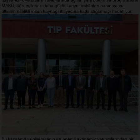
hayvancılık ve tasarım alanlarında açılan yeni bölüm ve programlarla
MAKÜ, öğrencilerine daha güçlü kariyer imkânları sunmayı ve
ülkenin nitelikli insan kaynağı ihtiyacına katkı sağlamayı hedefliyor.
Bu kapsamda üniversitenin en önemli akademik yatırımlarından biri