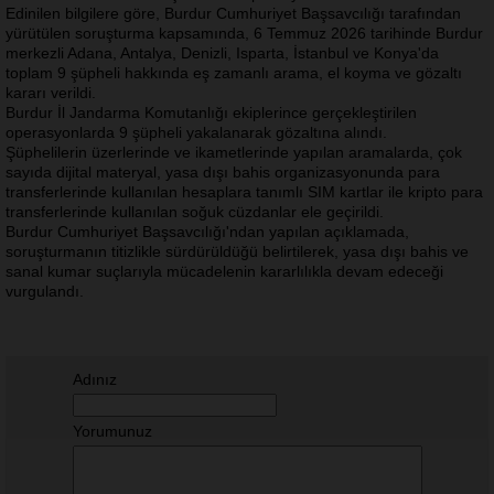
Edinilen bilgilere göre, Burdur Cumhuriyet Başsavcılığı tarafından
yürütülen soruşturma kapsamında, 6 Temmuz 2026 tarihinde Burdur
merkezli Adana, Antalya, Denizli, Isparta, İstanbul ve Konya'da
toplam 9 şüpheli hakkında eş zamanlı arama, el koyma ve gözaltı
kararı verildi.
Burdur İl Jandarma Komutanlığı ekiplerince gerçekleştirilen
operasyonlarda 9 şüpheli yakalanarak gözaltına alındı.
Şüphelilerin üzerlerinde ve ikametlerinde yapılan aramalarda, çok
sayıda dijital materyal, yasa dışı bahis organizasyonunda para
transferlerinde kullanılan hesaplara tanımlı SIM kartlar ile kripto para
transferlerinde kullanılan soğuk cüzdanlar ele geçirildi.
Burdur Cumhuriyet Başsavcılığı'ndan yapılan açıklamada,
soruşturmanın titizlikle sürdürüldüğü belirtilerek, yasa dışı bahis ve
sanal kumar suçlarıyla mücadelenin kararlılıkla devam edeceği
vurgulandı.
Adınız
Yorumunuz