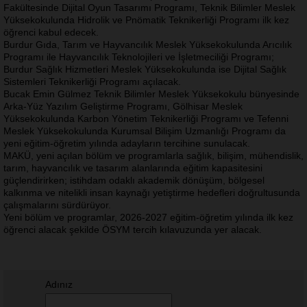
Fakültesinde Dijital Oyun Tasarımı Programı, Teknik Bilimler Meslek
Yüksekokulunda Hidrolik ve Pnömatik Teknikerliği Programı ilk kez
öğrenci kabul edecek.
Burdur Gıda, Tarım ve Hayvancılık Meslek Yüksekokulunda Arıcılık
Programı ile Hayvancılık Teknolojileri ve İşletmeciliği Programı;
Burdur Sağlık Hizmetleri Meslek Yüksekokulunda ise Dijital Sağlık
Sistemleri Teknikerliği Programı açılacak.
Bucak Emin Gülmez Teknik Bilimler Meslek Yüksekokulu bünyesinde
Arka-Yüz Yazılım Geliştirme Programı, Gölhisar Meslek
Yüksekokulunda Karbon Yönetim Teknikerliği Programı ve Tefenni
Meslek Yüksekokulunda Kurumsal Bilişim Uzmanlığı Programı da
yeni eğitim-öğretim yılında adayların tercihine sunulacak.
MAKÜ, yeni açılan bölüm ve programlarla sağlık, bilişim, mühendislik,
tarım, hayvancılık ve tasarım alanlarında eğitim kapasitesini
güçlendirirken; istihdam odaklı akademik dönüşüm, bölgesel
kalkınma ve nitelikli insan kaynağı yetiştirme hedefleri doğrultusunda
çalışmalarını sürdürüyor.
Yeni bölüm ve programlar, 2026-2027 eğitim-öğretim yılında ilk kez
öğrenci alacak şekilde ÖSYM tercih kılavuzunda yer alacak.
Adınız