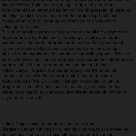
olan MAKÜ Tıp Fakültesi de yeni eğitim-öğretim yılında ilk
öğrencilerini kabul etmeye hazırlanıyor. Cumhurbaşkanlığı kararıyla
otuz Haziran iki bin yirmi beş tarihinde kurulan Tıp Fakültesi,
Yükseköğretim Kurulundan gelen öğrenci alım izniyle eğitim
yolculuğuna başlıyor.
Burdur’un sağlık altyapısını güçlendirecek önemli bir yatırım olarak
değerlendirilen Tıp Fakültesi için başlangıçta afiliasyon modeli
uygulanacak. Bu model doğrultusunda mevcut devlet hastanesi,
Eğitim ve Araştırma Hastanesi statüsünde hizmet vererek tıp
öğrencilerinin uygulamalı eğitimlerine ev sahipliği yapacak. Böylece
öğrenciler, teorik eğitimin yanında alanında uzman hekimlerle birlikte
modern sağlık hizmeti ortamında yetişme imkânı bulacak.
Rektör Dalgar: “Öğrencilerimize daha güçlü kariyer imkânları
sunacak yeni nesil bölüm ve programları hayata geçiriyoruz”
MAKÜ Rektörü Prof. Dr. Hüseyin Dalgar, dokuz yeni bölüm ve
programın ilk kez öğrenci alacak olmasına ilişkin sosyal medya
hesabından yaptığı açıklamada üniversitenin akademik dönüşüm
vizyonuna dikkat çekti.
Rektör Dalgar açıklamasında şu ifadeleri kullandı:
“Değişen dünyanın ihtiyaçlarını, teknolojik dönüşümü ve mesleklerin
geleceğini dikkate alarak üniversitemizin akademik yapısını