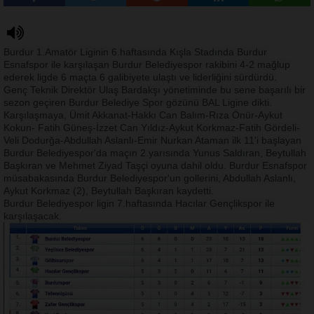
Burdur 1.Amatör Liginin 6.haftasında Kışla Stadında Burdur
Esnafspor ile karşılaşan Burdur Belediyespor rakibini 4-2 mağlup
ederek ligde 6 maçta 6 galibiyete ulaştı ve liderliğini sürdürdü.
Genç Teknik Direktör Ulaş Bardakşı yönetiminde bu sene başarılı bir
sezon geçiren Burdur Belediye Spor gözünü BAL Ligine dikti.
Karşılaşmaya, Ümit Akkanat-Hakkı Can Balım-Rıza Önür-Aykut
Kokun- Fatih Güneş-İzzet Can Yıldız-Aykut Korkmaz-Fatih Gördeli-
Veli Dodurğa-Abdullah Aslanlı-Emir Nurkan Ataman ilk 11'i başlayan
Burdur Belediyespor'da maçın 2.yarısında Yunus Saldıran, Beytullah
Başkıran ve Mehmet Ziyad Taşçi oyuna dahil oldu. Burdur Esnafspor
müsabakasında Burdur Belediyespor'un gollerini, Abdullah Aslanlı,
Aykut Korkmaz (2), Beytullah Başkıran kaydetti.
Burdur Belediyespor ligin 7.haftasında Hacılar Gençlikspor ile
karşılaşacak.