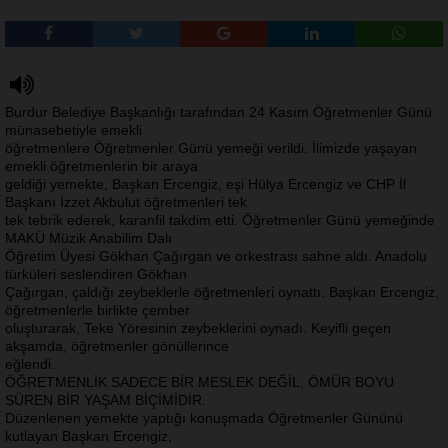
Burdur Belediye Başkanlığı tarafından 24 Kasım Öğretmenler Günü
münasebetiyle emekli
öğretmenlere Öğretmenler Günü yemeği verildi. İlimizde yaşayan
emekli öğretmenlerin bir araya
geldiği yemekte, Başkan Ercengiz, eşi Hülya Ercengiz ve CHP İl
Başkanı İzzet Akbulut öğretmenleri tek
tek tebrik ederek, karanfil takdim etti. Öğretmenler Günü yemeğinde
MAKÜ Müzik Anabilim Dalı
Öğretim Üyesi Gökhan Çağırgan ve orkestrası sahne aldı. Anadolu
türküleri seslendiren Gökhan
Çağırgan, çaldığı zeybeklerle öğretmenleri oynattı. Başkan Ercengiz,
öğretmenlerle birlikte çember
oluşturarak, Teke Yöresinin zeybeklerini oynadı. Keyifli geçen
akşamda, öğretmenler gönüllerince
eğlendi.
ÖĞRETMENLİK SADECE BİR MESLEK DEĞİL, ÖMÜR BOYU
SÜREN BİR YAŞAM BİÇİMİDİR.
Düzenlenen yemekte yaptığı konuşmada Öğretmenler Gününü
kutlayan Başkan Ercengiz,