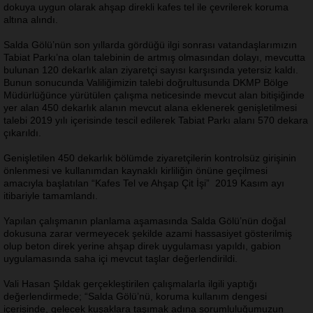
dokuya uygun olarak ahşap direkli kafes tel ile çevrilerek koruma
altına alındı.
Salda Gölü’nün son yıllarda gördüğü ilgi sonrası vatandaşlarımızın
Tabiat Parkı’na olan talebinin de artmış olmasından dolayı, mevcutta
bulunan 120 dekarlık alan ziyaretçi sayısı karşısında yetersiz kaldı.
Bunun sonucunda Valiliğimizin talebi doğrultusunda DKMP Bölge
Müdürlüğünce yürütülen çalışma neticesinde mevcut alan bitişiğinde
yer alan 450 dekarlık alanın mevcut alana eklenerek genişletilmesi
talebi 2019 yılı içerisinde tescil edilerek Tabiat Parkı alanı 570 dekara
çıkarıldı.
Genişletilen 450 dekarlık bölümde ziyaretçilerin kontrolsüz girişinin
önlenmesi ve kullanımdan kaynaklı kirliliğin önüne geçilmesi
amacıyla başlatılan “Kafes Tel ve Ahşap Çit İşi” 2019 Kasım ayı
itibariyle tamamlandı.
Yapılan çalışmanın planlama aşamasında Salda Gölü’nün doğal
dokusuna zarar vermeyecek şekilde azami hassasiyet gösterilmiş
olup beton direk yerine ahşap direk uygulaması yapıldı, gabion
uygulamasında saha içi mevcut taşlar değerlendirildi.
Vali Hasan Şıldak gerçekleştirilen çalışmalarla ilgili yaptığı
değerlendirmede; “Salda Gölü’nü, koruma kullanım dengesi
içerisinde, gelecek kuşaklara taşımak adına sorumluluğumuzun