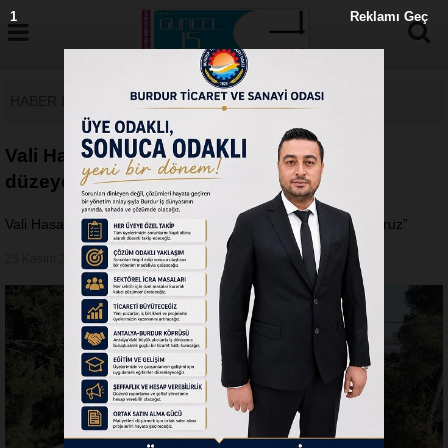
0
Reklamı Geç
HABER DETAY
Vali Hasan Şıldak, “Salda Gölü’nü en üst
düzeyde önemsiyoruz”
Vali Hasan Şıldak, “Salda Gölü’nü en üst düzeyde önemsiyoruz”
25 Kasım 2019 - Pazartesi 15:29