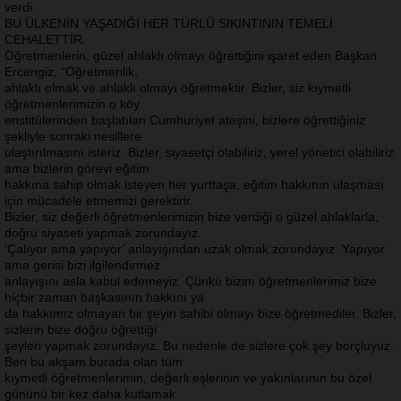
verdi.
BU ÜLKENİN YAŞADIĞI HER TÜRLÜ SIKINTININ TEMELİ
CEHALETTİR.
Öğretmenlerin, güzel ahlaklı olmayı öğrettiğini işaret eden Başkan
Ercengiz, “Öğretmenlik,
ahlaklı olmak ve ahlaklı olmayı öğretmektir. Bizler, siz kıymetli
öğretmenlerimizin o köy
enstitülerinden başlatılan Cumhuriyet ateşini, bizlere öğrettiğiniz
şekliyle sonraki nesillere
ulaştırılmasını isteriz. Bizler, siyasetçi olabiliriz, yerel yönetici olabiliriz
ama bizlerin görevi eğitim
hakkına sahip olmak isteyen her yurttaşa, eğitim hakkının ulaşması
için mücadele etmemizi gerektirir.
Bizler, siz değerli öğretmenlerimizin bize verdiği o güzel ahlaklarla,
doğru siyaseti yapmak zorundayız.
‘Çalıyor ama yapıyor’ anlayışından uzak olmak zorundayız. Yapıyor
ama gerisi bizi ilgilendirmez
anlayışını asla kabul edemeyiz. Çünkü bizim öğretmenlerimiz bize
hiçbir zaman başkasının hakkını ya
da hakkımız olmayan bir şeyin sahibi olmayı bize öğretmediler. Bizler,
sizlerin bize doğru öğrettiği
şeyleri yapmak zorundayız. Bu nedenle de sizlere çok şey borçluyuz.
Ben bu akşam burada olan tüm
kıymetli öğretmenlerimin, değerli eşlerinin ve yakınlarının bu özel
gününü bir kez daha kutlamak