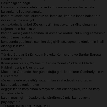
Başkanlığı’na bağlı
kurumlarda, üniversitelerde ve kamu-kurum ve kuruluşlarında
kullanılan dil ve açıklamalar
kadın mücadelesini olumsuz etkilemekte, kadının insan haklarının
ihlalinin artmasına yol
açmaktadır. İstanbul Sözleşmesi’ni imzalayan bir ülke olmamıza
rağmen, aile hukuku ve
kadına karşı şiddet alanında uzlaşma ve arabuluculuk uygulamasının
düşünülmesi, nafaka
konusunda yapılmak istenilen değişiklik sözleşme hükümlerinin ihlali
olacağı için kabul
edilemez.
Türkiye Barolar Birliği Kadın Hukuku Komisyonu ve Burdur Barosu
Kadın Hakları
Komisyonu olarak, 25 Kasım Kadına Yönelik Şiddetin Ortadan
Kaldırılması için Uluslararası
Mücadele Gününde, her gün olduğu gibi, kadınların Cumhuriyetle ve
Uluslararası
sözleşmelerle elde ettiği kazanımları ihlal edecek ve ortadan
kaldıracak düzenleme ve
değişikliklerin karşısında olmaya devam edeceğimizi, kadına karşı
şiddetin ortadan
kaldırılması için mücadelemizi sürdüreceğimizi kamuoyuyla
paylaşıyoruz.
TÜBAKKOM BURDUR BAROSU