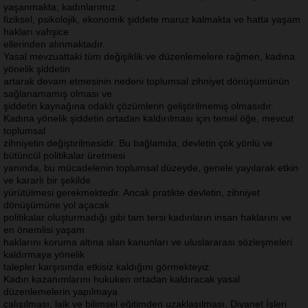
yaşanmakta; kadınlarımız
fiziksel, psikolojik, ekonomik şiddete maruz kalmakta ve hatta yaşam
hakları vahşice
ellerinden alınmaktadır.
Yasal mevzuattaki tüm değişiklik ve düzenlemelere rağmen, kadına
yönelik şiddetin
artarak devam etmesinin nedeni toplumsal zihniyet dönüşümünün
sağlanamamış olması ve
şiddetin kaynağına odaklı çözümlerin geliştirilmemiş olmasıdır.
Kadına yönelik şiddetin ortadan kaldırılması için temel öğe, mevcut
toplumsal
zihniyetin değiştirilmesidir. Bu bağlamda, devletin çok yönlü ve
bütüncül politikalar üretmesi
yanında, bu mücadelenin toplumsal düzeyde, genele yayılarak etkin
ve kararlı bir şekilde
yürütülmesi gerekmektedir. Ancak pratikte devletin, zihniyet
dönüşümüne yol açacak
politikalar oluşturmadığı gibi tam tersi kadınların insan haklarını ve
en önemlisi yaşam
haklarını koruma altına alan kanunları ve uluslararası sözleşmeleri
kaldırmaya yönelik
talepler karşısında etkisiz kaldığını görmekteyiz.
Kadın kazanımlarını hukuken ortadan kaldıracak yasal
düzenlemelerin yapılmaya
çalışılması, laik ve bilimsel eğitimden uzaklaşılması, Diyanet İşleri