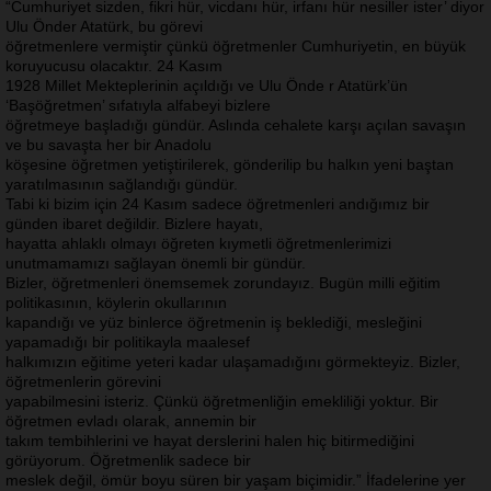
“Cumhuriyet sizden, fikri hür, vicdanı hür, irfanı hür nesiller ister’ diyor
Ulu Önder Atatürk, bu görevi
öğretmenlere vermiştir çünkü öğretmenler Cumhuriyetin, en büyük
koruyucusu olacaktır. 24 Kasım
1928 Millet Mekteplerinin açıldığı ve Ulu Önde r Atatürk’ün
‘Başöğretmen’ sıfatıyla alfabeyi bizlere
öğretmeye başladığı gündür. Aslında cehalete karşı açılan savaşın
ve bu savaşta her bir Anadolu
köşesine öğretmen yetiştirilerek, gönderilip bu halkın yeni baştan
yaratılmasının sağlandığı gündür.
Tabi ki bizim için 24 Kasım sadece öğretmenleri andığımız bir
günden ibaret değildir. Bizlere hayatı,
hayatta ahlaklı olmayı öğreten kıymetli öğretmenlerimizi
unutmamamızı sağlayan önemli bir gündür.
Bizler, öğretmenleri önemsemek zorundayız. Bugün milli eğitim
politikasının, köylerin okullarının
kapandığı ve yüz binlerce öğretmenin iş beklediği, mesleğini
yapamadığı bir politikayla maalesef
halkımızın eğitime yeteri kadar ulaşamadığını görmekteyiz. Bizler,
öğretmenlerin görevini
yapabilmesini isteriz. Çünkü öğretmenliğin emekliliği yoktur. Bir
öğretmen evladı olarak, annemin bir
takım tembihlerini ve hayat derslerini halen hiç bitirmediğini
görüyorum. Öğretmenlik sadece bir
meslek değil, ömür boyu süren bir yaşam biçimidir.” İfadelerine yer