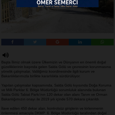
Başta İlimiz olmak üzere Ülkemizin ve Dünyanın en önemli doğal
güzelliklerinin başında gelen Salda Gölü ve çevresinin korunmasına
yönelik çalışmalar, Valiliğimiz koordinesinde ilgili kurum ve
Bakanlıklarımızla birlikte kararlılıkla sürdürülüyor.
Yapılan çalışmalar kapsamında, Salda Gölü kıyısında Doğa Koruma
ve Milli Parklar 6. Bölge Müdürlüğü sorumluluk alanında bulunan
Salda Gölü Tabiat Parkı'nın 120 dekar olan alanı Tarım ve Orman
Bakanlığımızın onayı ile 2019 yılı içinde 570 dekara çıkarıldı.
İlave edilen 450 dekar alan, kontrolsüz girişlerin ve kirlenmenin
önlenmesi amacıyla DKMP 6. Bölge Müdürlüğü tarafından doğal