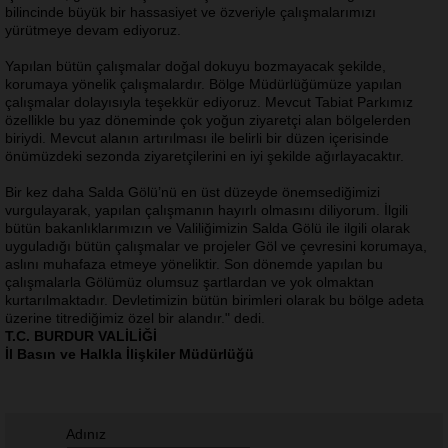
bilincinde büyük bir hassasiyet ve özveriyle çalışmalarımızı
yürütmeye devam ediyoruz.
Yapılan bütün çalışmalar doğal dokuyu bozmayacak şekilde,
korumaya yönelik çalışmalardır. Bölge Müdürlüğümüze yapılan
çalışmalar dolayısıyla teşekkür ediyoruz. Mevcut Tabiat Parkımız
özellikle bu yaz döneminde çok yoğun ziyaretçi alan bölgelerden
biriydi. Mevcut alanın artırılması ile belirli bir düzen içerisinde
önümüzdeki sezonda ziyaretçilerini en iyi şekilde ağırlayacaktır.
Bir kez daha Salda Gölü’nü en üst düzeyde önemsediğimizi
vurgulayarak, yapılan çalışmanın hayırlı olmasını diliyorum. İlgili
bütün bakanlıklarımızın ve Valiliğimizin Salda Gölü ile ilgili olarak
uyguladığı bütün çalışmalar ve projeler Göl ve çevresini korumaya,
aslını muhafaza etmeye yöneliktir. Son dönemde yapılan bu
çalışmalarla Gölümüz olumsuz şartlardan ve yok olmaktan
kurtarılmaktadır. Devletimizin bütün birimleri olarak bu bölge adeta
üzerine titrediğimiz özel bir alandır." dedi.
T.C. BURDUR VALİLİĞİ
İl Basın ve Halkla İlişkiler Müdürlüğü
Adınız