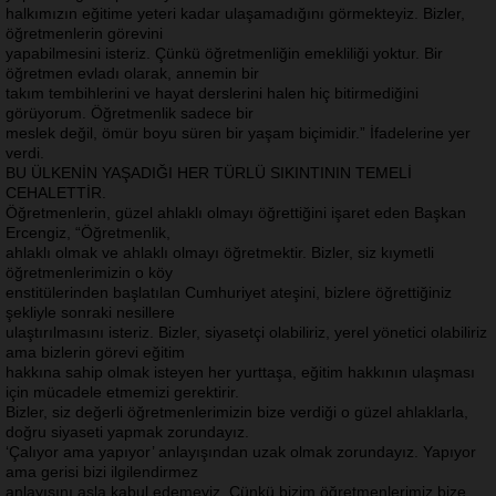
halkımızın eğitime yeteri kadar ulaşamadığını görmekteyiz. Bizler,
öğretmenlerin görevini
yapabilmesini isteriz. Çünkü öğretmenliğin emekliliği yoktur. Bir
öğretmen evladı olarak, annemin bir
takım tembihlerini ve hayat derslerini halen hiç bitirmediğini
görüyorum. Öğretmenlik sadece bir
meslek değil, ömür boyu süren bir yaşam biçimidir.” İfadelerine yer
verdi.
BU ÜLKENİN YAŞADIĞI HER TÜRLÜ SIKINTININ TEMELİ
CEHALETTİR.
Öğretmenlerin, güzel ahlaklı olmayı öğrettiğini işaret eden Başkan
Ercengiz, “Öğretmenlik,
ahlaklı olmak ve ahlaklı olmayı öğretmektir. Bizler, siz kıymetli
öğretmenlerimizin o köy
enstitülerinden başlatılan Cumhuriyet ateşini, bizlere öğrettiğiniz
şekliyle sonraki nesillere
ulaştırılmasını isteriz. Bizler, siyasetçi olabiliriz, yerel yönetici olabiliriz
ama bizlerin görevi eğitim
hakkına sahip olmak isteyen her yurttaşa, eğitim hakkının ulaşması
için mücadele etmemizi gerektirir.
Bizler, siz değerli öğretmenlerimizin bize verdiği o güzel ahlaklarla,
doğru siyaseti yapmak zorundayız.
‘Çalıyor ama yapıyor’ anlayışından uzak olmak zorundayız. Yapıyor
ama gerisi bizi ilgilendirmez
anlayışını asla kabul edemeyiz. Çünkü bizim öğretmenlerimiz bize