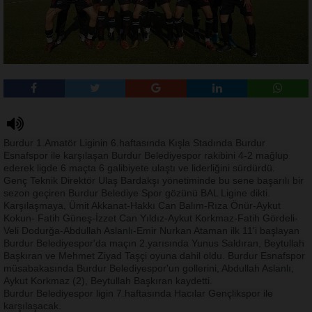
Burdur 1.Amatör Liginin 6.haftasında Kışla Stadında Burdur
Esnafspor ile karşılaşan Burdur Belediyespor rakibini 4-2 mağlup
ederek ligde 6 maçta 6 galibiyete ulaştı ve liderliğini sürdürdü.
Genç Teknik Direktör Ulaş Bardakşı yönetiminde bu sene başarılı bir
sezon geçiren Burdur Belediye Spor gözünü BAL Ligine dikti.
Karşılaşmaya, Ümit Akkanat-Hakkı Can Balım-Rıza Önür-Aykut
Kokun- Fatih Güneş-İzzet Can Yıldız-Aykut Korkmaz-Fatih Gördeli-
Veli Dodurğa-Abdullah Aslanlı-Emir Nurkan Ataman ilk 11'i başlayan
Burdur Belediyespor'da maçın 2.yarısında Yunus Saldıran, Beytullah
Başkıran ve Mehmet Ziyad Taşçi oyuna dahil oldu. Burdur Esnafspor
müsabakasında Burdur Belediyespor'un gollerini, Abdullah Aslanlı,
Aykut Korkmaz (2), Beytullah Başkıran kaydetti.
Burdur Belediyespor ligin 7.haftasında Hacılar Gençlikspor ile
karşılaşacak.