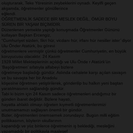
oluşturarak, Teke Yöresinin zeybeklerini oynadı. Keyifli geçen
akşamda, öğretmenler gönüllerince
eğlendi.
ÖĞRETMENLİK SADECE BİR MESLEK DEĞİL, ÖMÜR BOYU
SÜREN BİR YAŞAM BİÇİMİDİR.
Düzenlenen yemekte yaptığı konuşmada Öğretmenler Gününü
kutlayan Başkan Ercengiz,
“Cumhuriyet sizden, fikri hür, vicdanı hür, irfanı hür nesiller ister’ diyor
Ulu Önder Atatürk, bu görevi
öğretmenlere vermiştir çünkü öğretmenler Cumhuriyetin, en büyük
koruyucusu olacaktır. 24 Kasım
1928 Millet Mekteplerinin açıldığı ve Ulu Önde r Atatürk’ün
‘Başöğretmen’ sıfatıyla alfabeyi bizlere
öğretmeye başladığı gündür. Aslında cehalete karşı açılan savaşın
ve bu savaşta her bir Anadolu
köşesine öğretmen yetiştirilerek, gönderilip bu halkın yeni baştan
yaratılmasının sağlandığı gündür.
Tabi ki bizim için 24 Kasım sadece öğretmenleri andığımız bir
günden ibaret değildir. Bizlere hayatı,
hayatta ahlaklı olmayı öğreten kıymetli öğretmenlerimizi
unutmamamızı sağlayan önemli bir gündür.
Bizler, öğretmenleri önemsemek zorundayız. Bugün milli eğitim
politikasının, köylerin okullarının
kapandığı ve yüz binlerce öğretmenin iş beklediği, mesleğini
yapamadığı bir politikayla maalesef