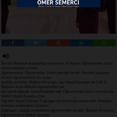
Burdur Belediye Başkanlığı tarafından 24 Kasım Öğretmenler Günü
münasebetiyle emekli
öğretmenlere Öğretmenler Günü yemeği verildi. İlimizde yaşayan
emekli öğretmenlerin bir araya
geldiği yemekte, Başkan Ercengiz, eşi Hülya Ercengiz ve CHP İl
Başkanı İzzet Akbulut öğretmenleri tek
tek tebrik ederek, karanfil takdim etti. Öğretmenler Günü yemeğinde
MAKÜ Müzik Anabilim Dalı
Öğretim Üyesi Gökhan Çağırgan ve orkestrası sahne aldı. Anadolu
türküleri seslendiren Gökhan
Çağırgan, çaldığı zeybeklerle öğretmenleri oynattı. Başkan Ercengiz,
öğretmenlerle birlikte çember