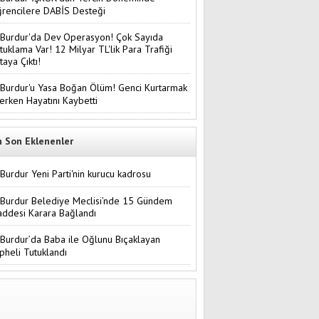
rencilere DABİS Desteği
Burdur'da Dev Operasyon! Çok Sayıda
tuklama Var! 12 Milyar TL'lik Para Trafiği
taya Çıktı!
Burdur'u Yasa Boğan Ölüm! Genci Kurtarmak
terken Hayatını Kaybetti
n Son Eklenenler
Burdur Yeni Parti'nin kurucu kadrosu
Burdur Belediye Meclisi’nde 15 Gündem
ddesi Karara Bağlandı
Burdur’da Baba ile Oğlunu Bıçaklayan
pheli Tutuklandı