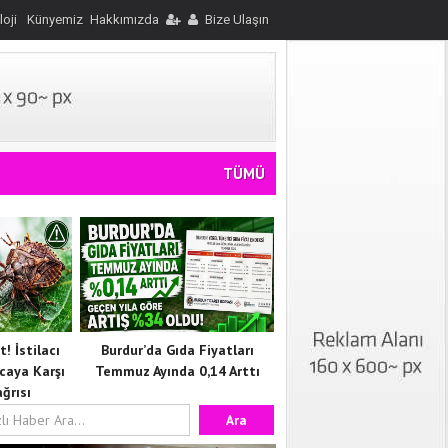
loji
Künyemiz
Hakkımızda
Bize Ulaşın
TÜMÜ
! İstilacı
Burdur’da Gıda Fiyatları
caya Karşı
Temmuz Ayında 0,14 Arttı
ğrısı