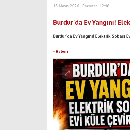
18 Mayıs 2026 - Pazartesi 12:46
Burdur'da Ev Yangını! Elek
Burdur'da Ev Yangını! Elektrik Sobası Ev
ehit Uzman Onbaşı Hikmet Zengin Parkı
Yeni Yüzüyle Hizmete Hazırlanıyor
Burdur Yeni Parti'nin 
- Haberi