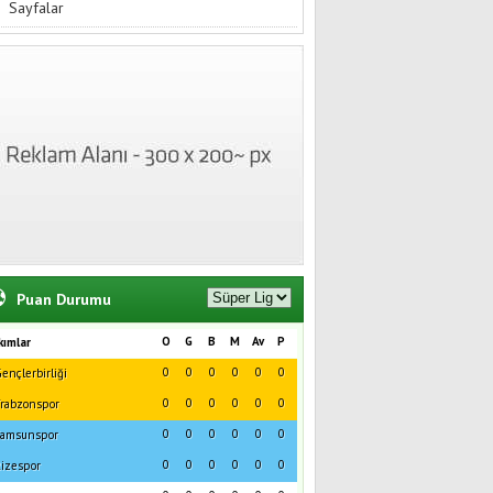
Sayfalar
Puan Durumu
O
G
B
M
Av
P
kımlar
0
0
0
0
0
0
ençlerbirliği
0
0
0
0
0
0
rabzonspor
0
0
0
0
0
0
amsunspor
0
0
0
0
0
0
izespor