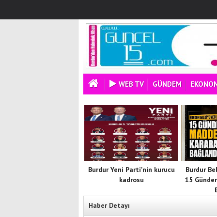
WEB TV
GÜNDEM
EKONOM
Burdur Yeni Parti'nin kurucu
Burdur Be
kadrosu
15 Günde
Haber Detayı