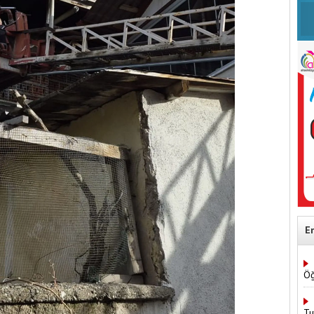
E
Öğ
Tu