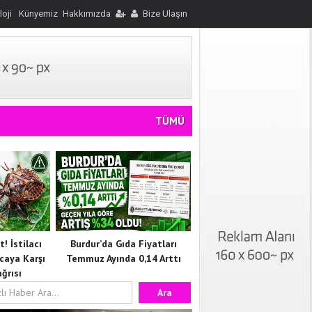
loji
Künyemiz
Hakkımızda
Bize Ulaşın
TÜMÜ
! İstilacı
Burdur’da Gıda Fiyatları
caya Karşı
Temmuz Ayında 0,14 Arttı
ğrısı