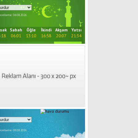
celleme: 08.08.2026
sak
Sabah
Öğle
İkindi
Akşam
Yatsı
:18
06:01
13:10
16:58
20:07
21:34
celleme: 08.08.2026