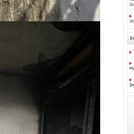
Or
İs
E
Ma
Şü