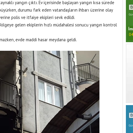
kaynaklı yangın çıktı. Ev içerisinde başlayan yangın kısa sürede
büyürken, durumu fark eden vatandaşların ihbarı üzerine olay
Gün
yerine polis ve itfaiye ekipleri sevk edildi.
Bölgeye gelen ekiplerin hızlı müdahalesi sonucu yangın kontrol
İm
04
nmazken, evde maddi hasar meydana geldi.
Gün