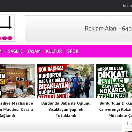
Astro
İ
SAĞLIK
YAŞAM
KÜLTÜR
SPOR
lediye Meclisi’nde
Burdur’da Baba ile Oğlunu
Burdurlular Dikkat
m Maddesi Karara
Bıçaklayan Şüpheli
Kahverengi Kokar
Bağlandı
Tutuklandı
Mücadele Ça