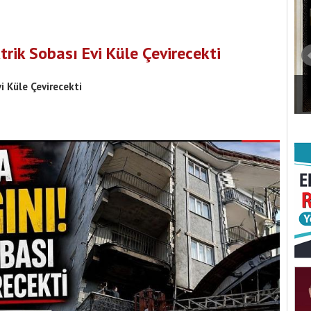
trik Sobası Evi Küle Çevirecekti
i Küle Çevirecekti
Burdur Belediye Meclisi’nde 15 Gündem
kurucu kadrosu
Maddesi Karara Bağlandı