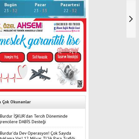
Bugün
Pazar
Pazartesi
23
-
32
23
-
33
22
-
32
n Çok Okunanlar
Burdur İŞKUR’dan Tercih Döneminde
rencilere DABİS Desteği
Burdur'da Dev Operasyon! Çok Sayıda
tuklama Var! 12 Milyar TL'lik Para Trafiği