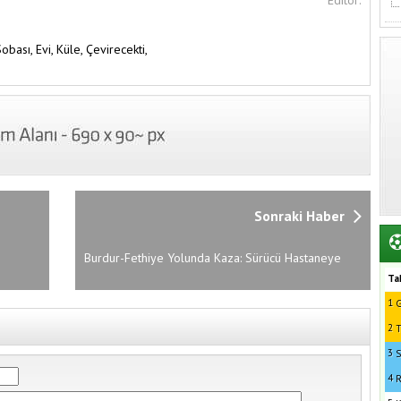
Editör:
Sobası,
Evi,
Küle,
Çevirecekti,
Sonraki Haber
Burdur-Fethiye Yolunda Kaza: Sürücü Hastaneye
Kaldırıldı
Ta
1
G
2
T
3
S
4
R