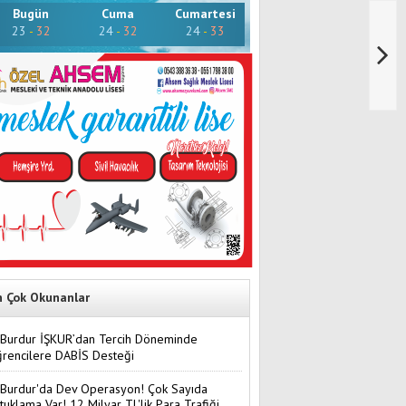
Bugün
Cuma
Cumartesi
23
-
32
24
-
32
24
-
33
n Çok Okunanlar
Burdur İŞKUR’dan Tercih Döneminde
rencilere DABİS Desteği
Burdur'da Dev Operasyon! Çok Sayıda
tuklama Var! 12 Milyar TL'lik Para Trafiği