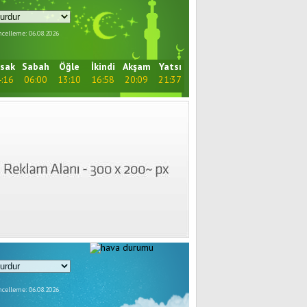
celleme: 06.08.2026
sak
Sabah
Öğle
İkindi
Akşam
Yatsı
:16
06:00
13:10
16:58
20:09
21:37
celleme: 06.08.2026