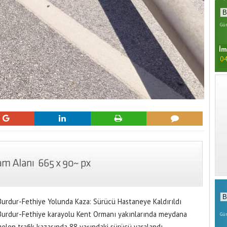
Gün
İm
04
Burdur-Fethiye Yolunda Kaza: Sürücü Hastaneye Kaldırıldı
Burdur-Fethiye karayolu Kent Ormanı yakınlarında meydana
Gün
gelen trafik kazasında 88 yaşındaki sürücü yaralandı.