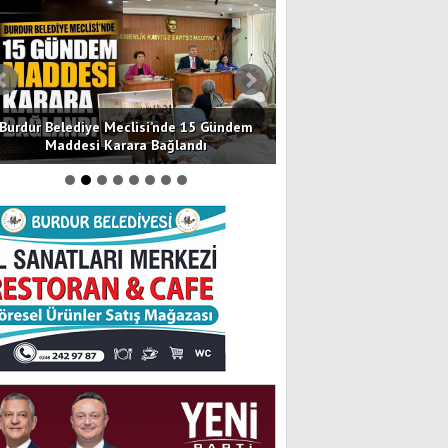
Burdur Belediye Meclisi’nde 15 Gündem
Burdur’da Baba ile Oğ
Maddesi Karara Bağlandı
Şüpheli Tutu