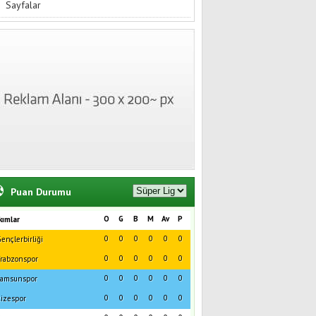
Sayfalar
Puan Durumu
O
G
B
M
Av
P
kımlar
0
0
0
0
0
0
ençlerbirliği
0
0
0
0
0
0
rabzonspor
0
0
0
0
0
0
amsunspor
0
0
0
0
0
0
izespor