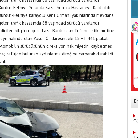
Burdur-Fethiye Yolunda Kaza: Sürücü Hastaneye Kaldırıldı
Burdur-Fethiye karayolu Kent Ormanı yakınlarında meydana
gelen trafik kazasında 88 yaşındaki sürücü yaralandı.
Edinilen bilgilere göre kaza, Burdur’dan Tefenni istikametine
seyir halinde olan Yusuf Ö. idaresindeki 15 HT 441 plakalı
otomobilin sürücüsünün direksiyon hakimiyetini kaybetmesi
aç refüjde bulunan aydınlatma direğine çarparak durabildi.
rildi.
E
Öğ
Tu