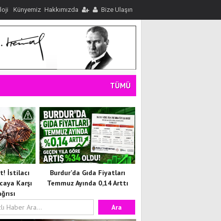
loji
Künyemiz
Hakkımızda
Bize Ulaşın
TÜMÜ
! İstilacı
Burdur’da Gıda Fiyatları
caya Karşı
Temmuz Ayında 0,14 Arttı
ğrısı