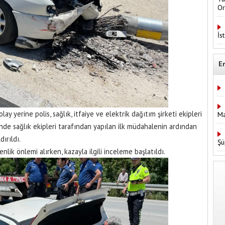
Or
İs
E
ay yerine polis, sağlık, itfaiye ve elektrik dağıtım şirketi ekipleri
Ma
rinde sağlık ekipleri tarafından yapılan ilk müdahalenin ardından
ırıldı.
Şü
nlik önlemi alırken, kazayla ilgili inceleme başlatıldı.