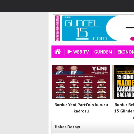
WEB TV
GÜNDEM
EKONOM
Burdur Yeni Parti'nin kurucu
Burdur Be
kadrosu
15 Günde
Haber Detayı