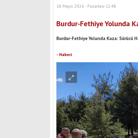
18 Mayıs 2026 - Pazartesi 12:48
Burdur-Fethiye Yolunda K
Burdur-Fethiye Yolunda Kaza: Sürücü H
Şehit Uzman Onbaşı Hik
Yeni Yüzüyle Hizmete
- Haberi