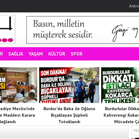
Astro
İ
SAĞLIK
YAŞAM
KÜLTÜR
SPOR
lediye Meclisi’nde
Burdur’da Baba ile Oğlunu
Burdurlular Dikkat
m Maddesi Karara
Bıçaklayan Şüpheli
Kahverengi Kokar
Bağlandı
Tutuklandı
Mücadele Ça