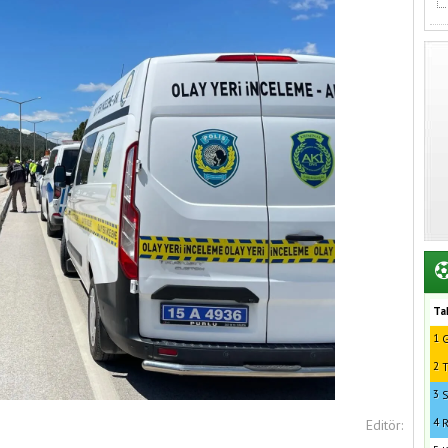
Ta
1
G
2
T
3
S
4
Editör:
R