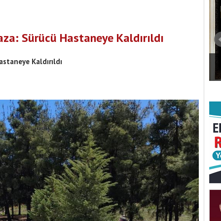
aza: Sürücü Hastaneye Kaldırıldı
astaneye Kaldırıldı
met Zengin Parkı
 Hazırlanıyor
Burdur Yeni Parti'nin kurucu kadrosu