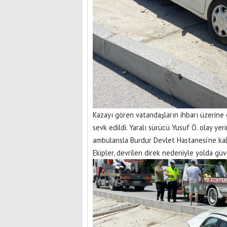
Kazayı gören vatandaşların ihbarı üzerine ol
sevk edildi. Yaralı sürücü Yusuf Ö. olay ye
ambulansla Burdur Devlet Hastanesi’ne kald
Ekipler, devrilen direk nedeniyle yolda güve