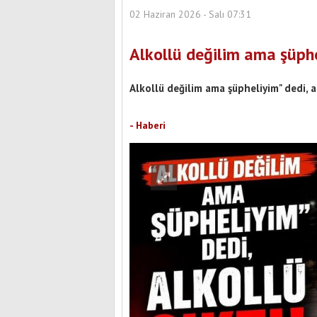
02 Haziran 2026 - Salı 07:31
Alkollü değilim ama şüphel
Alkollü değilim ama şüpheliyim" dedi, a
ehit Uzman Onbaşı Hikmet Zengin Parkı
Yeni Yüzüyle Hizmete Hazırlanıyor
Burdur Yeni Parti'nin 
- Haberi