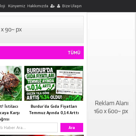
loji
Künyemiz
Hakkımızda
Bize Ulaşın
TÜMÜ
! İstilacı
Burdur’da Gıda Fiyatları
caya Karşı
Temmuz Ayında 0,14 Arttı
ğrısı