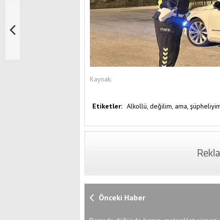
Kaynak:
Etiketler:
Alkollü,
değilim,
ama,
şüpheliyim
Önceki Haber