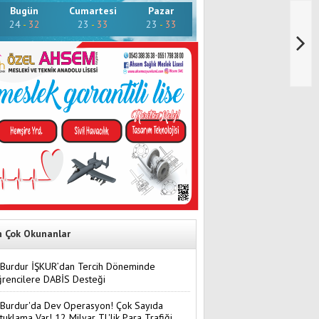
Bugün
Cumartesi
Pazar
24
-
32
23
-
33
23
-
33
n Çok Okunanlar
Burdur İŞKUR’dan Tercih Döneminde
rencilere DABİS Desteği
Burdur'da Dev Operasyon! Çok Sayıda
tuklama Var! 12 Milyar TL'lik Para Trafiği