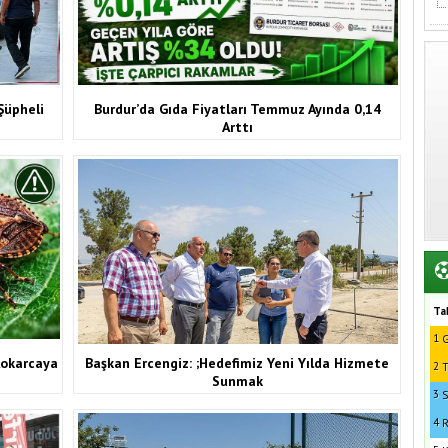
Şüpheli
Burdur’da Gıda Fiyatları Temmuz Ayında 0,14
Arttı
Ta
1
G
Kokarcaya
Başkan Ercengiz: ;Hedefimiz Yeni Yılda Hizmete
2
T
Sunmak
3
S
4
R