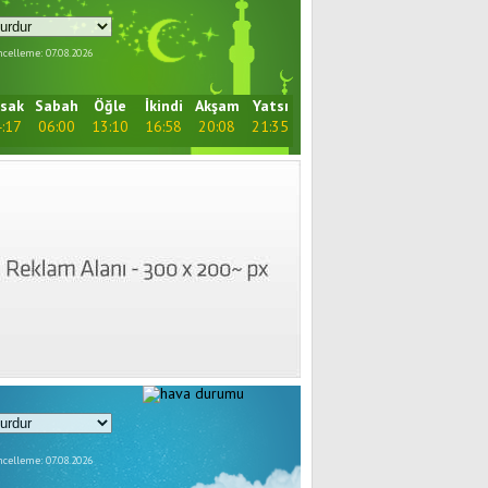
celleme: 07.08.2026
sak
Sabah
Öğle
İkindi
Akşam
Yatsı
:17
06:00
13:10
16:58
20:08
21:35
celleme: 07.08.2026