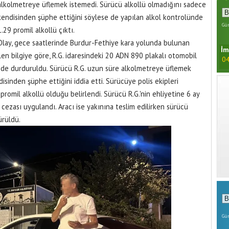
alkolmetreye üflemek istemedi. Sürücü alkollü olmadığını sadece
kendisinden şüphe ettiğini söylese de yapılan alkol kontrolünde
Gün
1.29 promil alkollü çıktı.
Olay, gece saatlerinde Burdur-Fethiye kara yolunda bulunan
İm
en bilgiye göre, R.G. idaresindeki 20 ADN 890 plakalı otomobil
04
inde durduruldu. Sürücü R.G. uzun süre alkolmetreye üflemek
sinden şüphe ettiğini iddia etti. Sürücüye polis ekipleri
romil alkollü olduğu belirlendi. Sürücü R.G.'nin ehliyetine 6 ay
a cezası uygulandı. Aracı ise yakınına teslim edilirken sürücü
ürüldü.
Gün