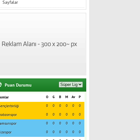
Sayfalar
Puan Durumu
O
G
B
M
Av
P
kımlar
0
0
0
0
0
0
ençlerbirliği
0
0
0
0
0
0
rabzonspor
0
0
0
0
0
0
amsunspor
0
0
0
0
0
0
izespor