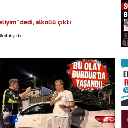
iyim" dedi, alkollü çıktı
lkollü çıktı
Burdur Belediye Meclisi’nde 15 Gündem
kurucu kadrosu
Maddesi Karara Bağlandı