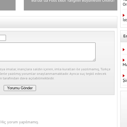
Burdur'da Polis Ekibi Yangının Büyümesini Önledi!
Or
İs
E
Ma
eya imalar, inançlara saldırı içeren, imla kuralları ile yazılmamış, Türkçe
erle yazılmış yorumlar onaylanmamaktadır. Ayrıca suç teşkil edecek
ı tarafından dava açılabilmektedir.
Şü
Hiç yorum yapılmamış.