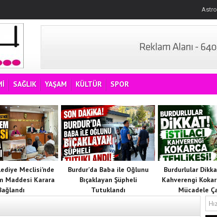
Astro
İ
SAĞLIK
YAŞAM
KÜLTÜR
SPOR
lediye Meclisi’nde
Burdur’da Baba ile Oğlunu
Burdurlular Dikkat
m Maddesi Karara
Bıçaklayan Şüpheli
Kahverengi Kokar
Bağlandı
Tutuklandı
Mücadele Ça