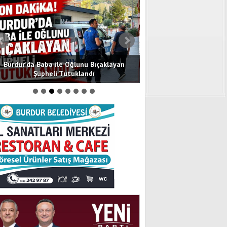
Burdur’da Baba ile Oğlunu Bıçaklayan
Burdur’da Gıda Fiyatla
Şüpheli Tutuklandı
0,14 Art