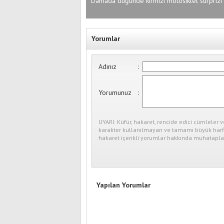
Damada düğünde kırmızı motosiklet sürprizi
Yorumlar
Adınız
:
Yorumunuz
:
UYARI: Küfür, hakaret, rencide edici cümleler v
karakter kullanılmayan ve tamamı büyük harfl
hakaret içerikli yorumlar hakkında muhataplar
Yapılan Yorumlar