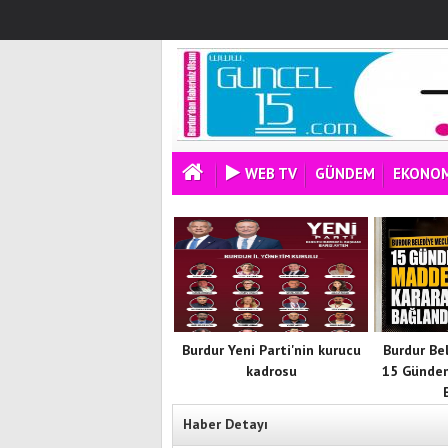
WEB TV
GÜNDEM
EKONOM
Burdur Yeni Parti'nin kurucu
Burdur Be
kadrosu
15 Günde
Haber Detayı