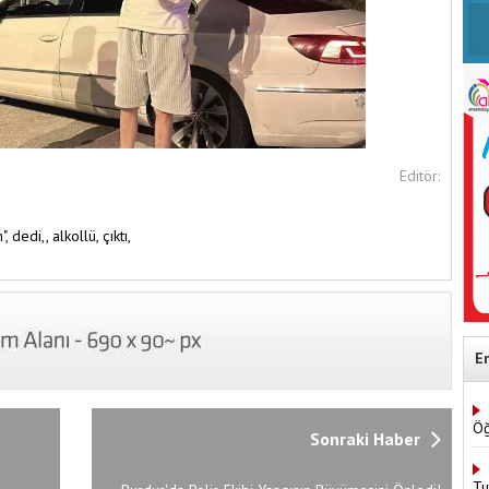
Editör:
",
dedi,,
alkollü,
çıktı,
E
Öğ
Sonraki Haber
Tu