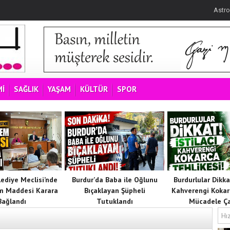
Astro
İ
SAĞLIK
YAŞAM
KÜLTÜR
SPOR
lediye Meclisi’nde
Burdur’da Baba ile Oğlunu
Burdurlular Dikkat
m Maddesi Karara
Bıçaklayan Şüpheli
Kahverengi Kokar
Bağlandı
Tutuklandı
Mücadele Ça