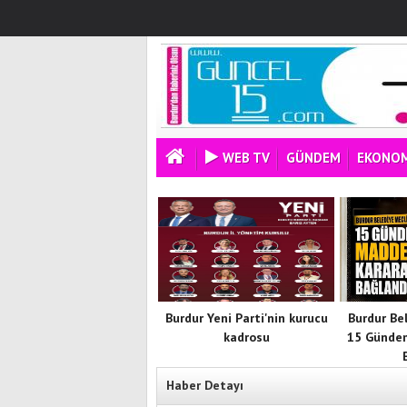
WEB TV
GÜNDEM
EKONOM
Burdur Yeni Parti'nin kurucu
Burdur Be
kadrosu
15 Günde
Haber Detayı