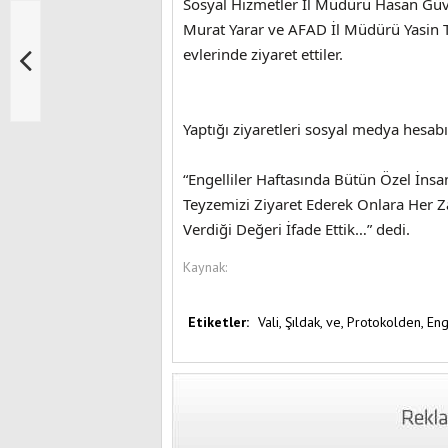
Sosyal Hizmetler İl Müdürü Hasan Gü
Murat Yarar ve AFAD İl Müdürü Yasin 
evlerinde 
Yaptığı ziyaretleri sosyal medya hesab
“Engelliler Haftasında Bütün Özel İns
Teyzemizi Ziyaret Ederek Onlara Her 
Verdiği Değeri İfade Ettik…” dedi.
Kaynak:
Etiketler:
Vali,
Şıldak,
ve,
Protokolden,
Eng