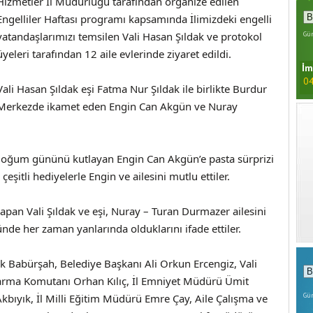
Hizmetler İl Müdürlüğü tarafından organize edilen
Engelliler Haftası programı kapsamında İlimizdeki engelli
vatandaşlarımızı temsilen Vali Hasan Şıldak ve protokol
Gün
üyeleri tarafından 12 aile evlerinde ziyaret edildi.
İm
04
Vali Hasan Şıldak eşi Fatma Nur Şıldak ile birlikte Burdur
Merkezde ikamet eden Engin Can Akgün ve Nuray
e doğum gününü kutlayan Engin Can Akgün’e pasta sürprizi
çeşitli hediyelerle Engin ve ailesini mutlu ettiler.
yapan Vali Şıldak ve eşi, Nuray – Turan Durmazer ailesini
nde her zaman yanlarında olduklarını ifade ettiler.
 Babürşah, Belediye Başkanı Ali Orkun Ercengiz, Vali
ndarma Komutanı Orhan Kılıç, İl Emniyet Müdürü Ümit
Gün
Akbıyık, İl Milli Eğitim Müdürü Emre Çay, Aile Çalışma ve