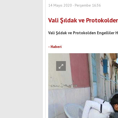
14 Mayıs 2020 - Perşembe 16:36
Vali Şıldak ve Protokolden
Vali Şıldak ve Protokolden Engelliler H
ehit Uzman Onbaşı Hikmet Zengin Parkı
Yeni Yüzüyle Hizmete Hazırlanıyor
Burdur Yeni Parti'nin 
- Haberi