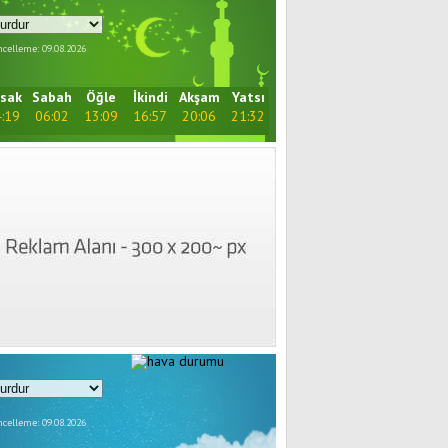
celleme: 09.08.2026
sak
Sabah
Öğle
İkindi
Akşam
Yatsı
:19
06:02
13:09
16:57
20:06
21:32
celleme: 09.08.2026