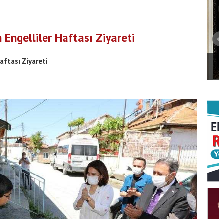
 Engelliler Haftası Ziyareti
aftası Ziyareti
Burdur Belediye Meclisi’nde 15 Gündem
kurucu kadrosu
Maddesi Karara Bağlandı