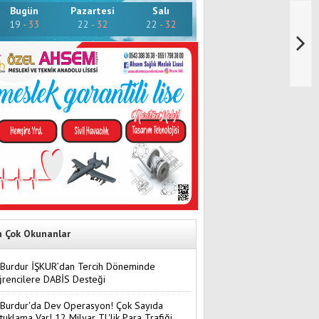
Bugün
Pazartesi
Salı
19
-
33
22
-
32
22
-
32
n Çok Okunanlar
Burdur İŞKUR’dan Tercih Döneminde
rencilere DABİS Desteği
Burdur'da Dev Operasyon! Çok Sayıda
tuklama Var! 12 Milyar TL'lik Para Trafiği