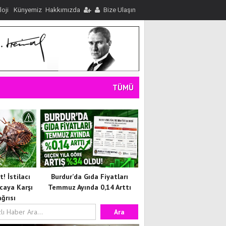
loji
Künyemiz
Hakkımızda
Bize Ulaşın
TÜMÜ
! İstilacı
Burdur’da Gıda Fiyatları
caya Karşı
Temmuz Ayında 0,14 Arttı
ğrısı