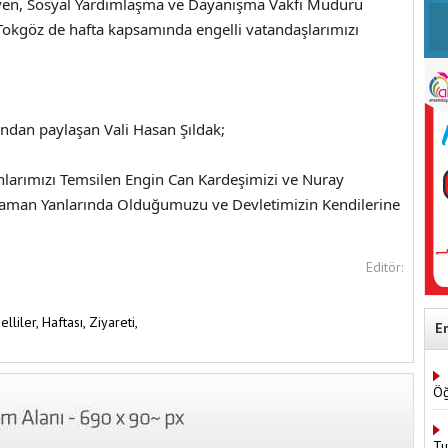
ven, Sosyal Yardımlaşma ve Dayanışma Vakfı Müdürü
Tokgöz de hafta kapsamında engelli vatandaşlarımızı
ziyaret ettiler.
ından paylaşan Vali Hasan Şıldak;
anlarımızı Temsilen Engin Can Kardeşimizi ve Nuray
Zaman Yanlarında Olduğumuzu ve Devletimizin Kendilerine
Editör:
elliler,
Haftası,
Ziyareti,
E
Öğ
Tu