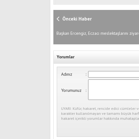
Önceki Haber
Başkan Ercengiz, Eczacı meslektaşlarını ziyar
ederek 14 Mayıs Eczacılar Günlerini kutladı
Yorumlar
Adınız
:
Yorumunuz
:
UYARI: Küfür, hakaret, rencide edici cümleler v
karakter kullanılmayan ve tamamı büyük harfl
hakaret içerikli yorumlar hakkında muhataplar