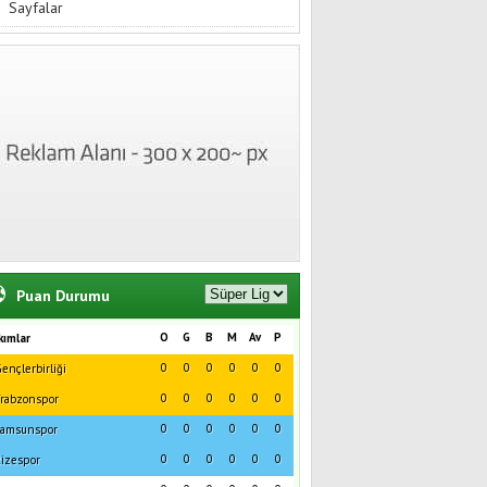
Sayfalar
Puan Durumu
O
G
B
M
Av
P
kımlar
0
0
0
0
0
0
ençlerbirliği
0
0
0
0
0
0
rabzonspor
0
0
0
0
0
0
amsunspor
0
0
0
0
0
0
izespor