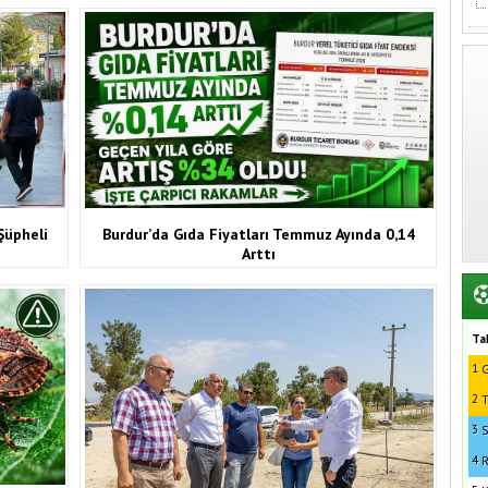
Şüpheli
Burdur’da Gıda Fiyatları Temmuz Ayında 0,14
Arttı
Ta
1
G
2
T
3
S
4
R