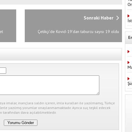
Or
Sonraki Haber
İs
et
Çetikçi'de Kovid-19'dan taburcu sayısı 19 oldu
E
Ma
Şü
eya imalar, inançlara saldırı içeren, imla kuralları ile yazılmamış, Türkçe
erle yazılmış yorumlar onaylanmamaktadır. Ayrıca suç teşkil edecek
ı tarafından dava açılabilmektedir.