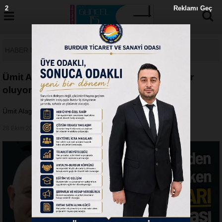
1
Reklamı Geç
HABER DETAY
Ümit Alagöz’den ilginç çıkış! MHP’de neler
oluyor?
Ümit Alagöz’den ilginç çıkış! MHP’de neler oluyor?
28 Ekim 2024 - Pazartesi 11:47