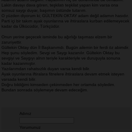
Lakin davayı dava gören, teşkilatı teşkilat yapan kim varsa ona
sonsuz saygı duyar, başımın üstünde tutarım.
O yüzden diyorum ki; GÜLTEKİN OKTAY adam değil adamın hasıdır.
Parti içi bir takım ayak oyunlarına ve ihtiraslara kurban edilemeyecek
kadar da Ülkücüdür, Türkçüdür.
Onun yerine geçecek isminde bu ağırlığı taşıması elzem bir
zaruriyettir.
Gültekin Oktay dün İl Başkanımdı. Bugün ailemin bir ferdi öz abimdir.
Hep şunu söyledim. Sevgi ve Saygı kazanılır. Gültekin Oktay bu
sevgiyi ve Saygıyı alnın teriyle karakteriyle ve duruşuyla sonuna
kadar kazanmıştır.
Yazılarımdan rahatsızlık duyan varsa kendi bilir.
Ayak oyunlarına iftiralara fitnelere ihtiraslara devam etmek isteyen
varsada kendi bilir.
Doğru bildiğimi kimseden çekinmeden her ortamda söyledim.
Bundan sonrada söylemeye devam edeceğim.
Adınız
Yorumunuz