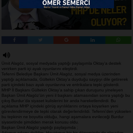
Ümit Alagöz, sosyal medyada yaptığı paylaşımla Oktay’a destek
verirken parti içi ayak oyunlarını eleştirdi.
Tefenni Belediye Başkanı Ümit Alagöz, sosyal medya üzerinden
yaptığı açıklamada, Gültekin Oktay'a duyduğu saygıyı dile getirerek
parti içindeki bazı ayak oyunlarına ve entrikalara tepki gösterdi.
MHP İl Başkanı Gültekin Oktay’a sahip çıkan duruşunu yineleyen
Başkan Ümit Alagöz’ün yeni il başkanı atamasından sonra yaptığı bu
çıkış Burdur’da siyaset kulislerini bir anda hareketlendirdi. Bu
açıklama MHP içindeki görüş ayrılıklarını ortaya koyarken yeni
görevlendirmeye de tepki olarak değerlendirildi. Tefenni’den yükselen
bu tepkinin ne boyutta olduğu, hangi aşamalara evrileceği Burdur
siyasetinde şimdiden merak konusu oldu.
Başkan Ümit Alagöz yaptığı paylaşımda ;
Adamın adamı değilim. Hayatımın hiç bir döneminde de olmadım.