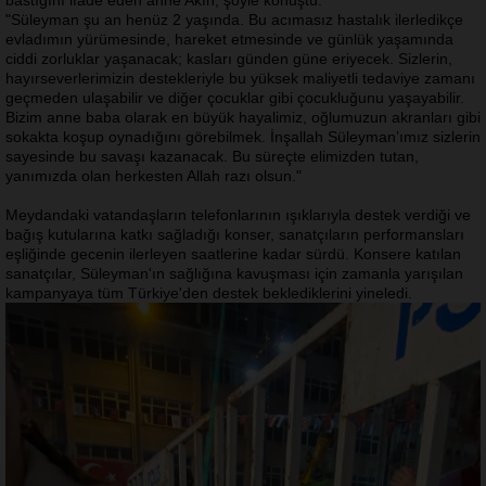
bastığını ifade eden anne Akın, şöyle konuştu:
"Süleyman şu an henüz 2 yaşında. Bu acımasız hastalık ilerledikçe
evladımın yürümesinde, hareket etmesinde ve günlük yaşamında
ciddi zorluklar yaşanacak; kasları günden güne eriyecek. Sizlerin,
hayırseverlerimizin destekleriyle bu yüksek maliyetli tedaviye zamanı
geçmeden ulaşabilir ve diğer çocuklar gibi çocukluğunu yaşayabilir.
Bizim anne baba olarak en büyük hayalimiz, oğlumuzun akranları gibi
sokakta koşup oynadığını görebilmek. İnşallah Süleyman’ımız sizlerin
sayesinde bu savaşı kazanacak. Bu süreçte elimizden tutan,
yanımızda olan herkesten Allah razı olsun."
Meydandaki vatandaşların telefonlarının ışıklarıyla destek verdiği ve
bağış kutularına katkı sağladığı konser, sanatçıların performansları
eşliğinde gecenin ilerleyen saatlerine kadar sürdü. Konsere katılan
sanatçılar, Süleyman'ın sağlığına kavuşması için zamanla yarışılan
kampanyaya tüm Türkiye'den destek beklediklerini yineledi.