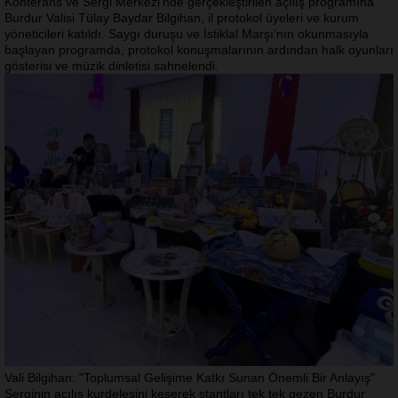
Konferans ve Sergi Merkezi’nde gerçekleştirilen açılış programına
Burdur Valisi Tülay Baydar Bilgihan, il protokol üyeleri ve kurum
yöneticileri katıldı. Saygı duruşu ve İstiklal Marşı’nın okunmasıyla
başlayan programda, protokol konuşmalarının ardından halk oyunları
gösterisi ve müzik dinletisi sahnelendi.
Vali Bilgihan: "Toplumsal Gelişime Katkı Sunan Önemli Bir Anlayış"
Serginin açılış kurdelesini keserek stantları tek tek gezen Burdur