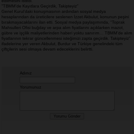
edilmesini istedi.
"TBMM'de Kayıtlara Geçirdik, Takipteyiz"
Genel Kurul’daki konuşmasının ardından sosyal medya
hesaplarından da üreticilere seslenen İzzet Akbulut, konunun peşini
bırakmayacaklarını ilan etti. Sosyal medya paylaşımında,
“Toprak
Mahsulleri Ofisi buğday ve arpa alım fiyatlarını açıklarken mazot,
gübre ve işçilik maliyetlerinden haberi yoktu sanırım… TBMM’de alım
fiyatlarının tekrar güncellenmesi isteğimizi zapta geçirdik. Takipteyiz”
ifadelerine yer veren Akbulut, Burdur ve Türkiye genelindeki tüm
çiftçilerin sesi olmaya devam edeceklerini belirtti.
Adınız
Yorumunuz