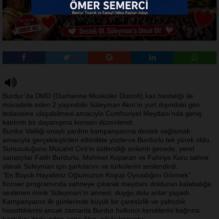
Burdur’da DMD (Duchenne Musküler Distrofi) kas hastalığı ile
mücadele eden 2 yaşındaki Süleyman Akın’ın yurt dışındaki gen
tedavisine ulaşabilmesi amacıyla Cumhuriyet Meydanı’nda geniş
katılımlı bir dayanışma konseri düzenlendi.
Burdur Valiliği onaylı yardım kampanyasına destek sağlamak
amacıyla gerçekleştirilen etkinlikte yüzlerce Burdurlu tek yürek oldu.
Sunuculuğunu Mücahit Cirit’in üstlendiği anlamlı gecede, yerel
sanatçılar Fatih Burdurlu, Mehmet Koparan ve Fahriye Kuru sahne
alarak Süleyman için şarkılarını ve türkülerini seslendirdi.
"En Büyük Hayalimiz Oğlumuzun Koşup Oynadığını Görmek"
Konser programında sahneye çıkarak meydanı dolduran kalabalığa
seslenen minik Süleyman’ın annesi, duygu dolu anlar yaşadı.
Kampanyanın ilk günlerinde büyük bir çaresizlik ve yalnızlık
hissettiklerini ancak zamanla Burdur halkının kendilerini bağrına