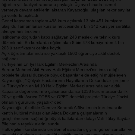
öğretim yılı faaliyet raporunu paylaştı. Üç ayrı binada hizmet
vermeye devam ettiklerini aktaran Kayacıoğlu, ulaşılan rekor sayıları
şu verilerle açıkladı:
Genel kapsamda toplam 498 kurs açılarak 13 bin 451 kursiyere
ulaşıldı. Tamamlanan kurslar neticesinde 7 bin 342 kursiyer sertifika
almaya hak kazandı.
İstihdama doğrudan katkı sağlayan 243 mesleki ve teknik kurs
düzenlendi. Bu kurslarda eğitim alan 8 bin 473 kursiyerden 4 bin
203'ü sertifikasını cebine koydu.
Açık öğretim alanında ise yaklaşık 1500 öğrenciye aktif destek
sağlandı.
Türkiye'nin En İyi Halk Eğitimi Merkezleri Arasında
Burdur Mehmet Akif Ersoy Halk Eğitimi Merkezi'nin imza attığı
projelerle ulusal düzeyde büyük başarılar elde ettiğini müjdeleyen
Kayacıoğlu,
"‘Çölyak Hastalarının Hayatlarına Dokundular’ projemiz
ile Türkiye’nin en iyi 10 Halk Eğitimi Merkezi arasında yer aldık.
Kapasite değerlendirme çalışmasında ise 1038 kurum arasında ilk
20’ye girdik. Ayrıca TOBB ve OPET destekli projede Türkiye 2’ncisi
olmanın gururunu yaşadık"
dedi.
Kayacıoğlu, özellikle Cam ve Seramik Atölyelerinin kurulması ile
kentin kültürel mirası olan Alaca Dokuma çalışmalarının
geliştirilmesine sağladığı büyük katkılardan dolayı Vali Tülay Baydar
Bilgihan'a teşekkürlerini sundu.
Halk eğitimi kurslarında üretilen el sanatları, giyim, görsel sanatlar ve
mesleki ürünlerin sergilendiği etkinlik, hafta boyunca ziyaretçilerini