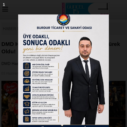
HABER DETAY
DMD Hastası Süleyman İçin Burdur Tek Yürek
Oldu!
DMD Hastası Süleyman İçin Burdur Tek Yürek Oldu!
03 Haziran 2026 - Çarşamba 13:48