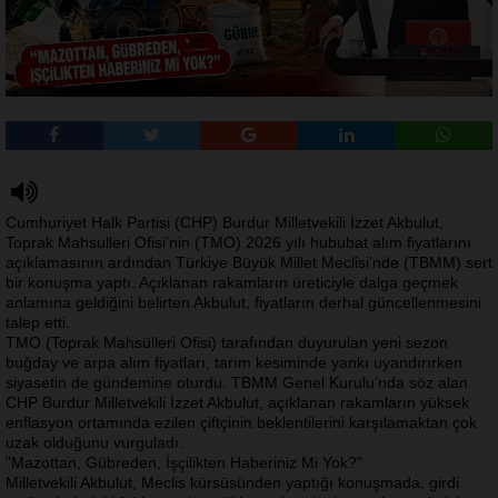
Cumhuriyet Halk Partisi (CHP) Burdur Milletvekili İzzet Akbulut,
Toprak Mahsulleri Ofisi’nin (TMO) 2026 yılı hububat alım fiyatlarını
açıklamasının ardından Türkiye Büyük Millet Meclisi’nde (TBMM) sert
bir konuşma yaptı. Açıklanan rakamların üreticiyle dalga geçmek
anlamına geldiğini belirten Akbulut, fiyatların derhal güncellenmesini
talep etti.
TMO (Toprak Mahsülleri Ofisi) tarafından duyurulan yeni sezon
buğday ve arpa alım fiyatları, tarım kesiminde yankı uyandırırken
siyasetin de gündemine oturdu. TBMM Genel Kurulu’nda söz alan
CHP Burdur Milletvekili İzzet Akbulut, açıklanan rakamların yüksek
enflasyon ortamında ezilen çiftçinin beklentilerini karşılamaktan çok
uzak olduğunu vurguladı.
"Mazottan, Gübreden, İşçilikten Haberiniz Mi Yok?"
Milletvekili Akbulut, Meclis kürsüsünden yaptığı konuşmada, girdi