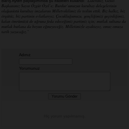
“Liderimiz, Genel
Barış Ayten paylaşımında şu ifadeleri kullandı:
Başkanımız Sayın Özgür Özel’e; Burdur’umuzun kurultay delegelerinin
olağanüstü kurultay imzalarını Milletvekilimiz ile teslim ettik. Biz halkız, biz
örgütüz, biz partinin evlatlarıyız. Çocukluğumuzu, gençliğimizi geçirdiğimiz,
kalan ömrümüzü de uğruna feda edeceğimiz partimiz için; mutlak sultana da
mutlak butlana da boyun eğmeyeceğiz. Milletimizle ayaktayız, omuz omuza
tarih yazacağız.”
Adınız
Yorumunuz
Hiç yorum yapılmamış.