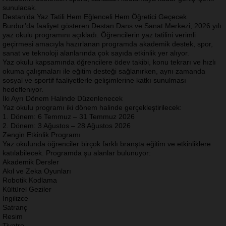
sunulacak.
Destan’da Yaz Tatili Hem Eğlenceli Hem Öğretici Geçecek
Burdur’da faaliyet gösteren Destan Dans ve Sanat Merkezi, 2026 yılı
yaz okulu programını açıkladı. Öğrencilerin yaz tatilini verimli
geçirmesi amacıyla hazırlanan programda akademik destek, spor,
sanat ve teknoloji alanlarında çok sayıda etkinlik yer alıyor.
Yaz okulu kapsamında öğrencilere ödev takibi, konu tekrarı ve hızlı
okuma çalışmaları ile eğitim desteği sağlanırken, aynı zamanda
sosyal ve sportif faaliyetlerle gelişimlerine katkı sunulması
hedefleniyor.
İki Ayrı Dönem Halinde Düzenlenecek
Yaz okulu programı iki dönem halinde gerçekleştirilecek:
1. Dönem: 6 Temmuz – 31 Temmuz 2026
2. Dönem: 3 Ağustos – 28 Ağustos 2026
Zengin Etkinlik Programı
Yaz okulunda öğrenciler birçok farklı branşta eğitim ve etkinliklere
katılabilecek. Programda şu alanlar bulunuyor:
Akademik Dersler
Akıl ve Zeka Oyunları
Robotik Kodlama
Kültürel Geziler
İngilizce
Satranç
Resim
Tiyatro