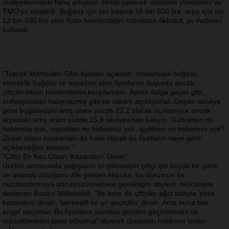
maliyetlerindeki fahiş artışlara dikkat çekerek ekonomi yönetimini ve
TMO'yu eleştirdi. Buğday için ton başına 16 bin 500 lira, arpa için ise
12 bin 500 lira alım fiyatı belirlendiğini hatırlatan Akbulut, şu ifadeleri
kullandı:
"Toprak Mahsulleri Ofisi fiyatları açıkladı; makarnalık buğday,
ekmeklik buğday ve arpadaki alım fiyatlarını duyurdu ancak
çiftçilerimizin beklentilerini karşılamadı. Adeta dalga geçer gibi,
enflasyondan habersizmiş gibi bir rakam açıklıyorlar. Geçen seneye
göre buğdaydaki artış oranı yüzde 22,2 olarak açıklanıyor ancak
arpadaki artış oranı yüzde 15,9 seviyesinde kalıyor. Gübreden mi
haberiniz yok, mazottan mı haberiniz yok, işçilikten mi haberiniz yok?
Ziraat odası başkanları da haklı olarak bu fiyatların neye göre
açıklandığını soruyor."
"Çiftçi Bir Kez Olsun 'Kazandım' Desin"
Üretim sezonunda yağışların iyi gitmesinin çiftçi için büyük bir şans
ve avantaj olduğunu dile getiren Akbulut, bu durumun bir
cezalandırmaya dönüştürülmemesi gerektiğini söyledi. Hükümete
seslenen Burdur Milletvekili,
"Bir kere de çiftçiler ağız tadıyla 'para
kazandım' desin, 'bereketli bir yıl geçirdim' desin. Ama buna bile
engel oluyorlar. Bu fiyatların yeniden gözden geçirilmesini ve
yükseltilmesini talep ediyoruz"
diyerek üreticinin hakkının teslim