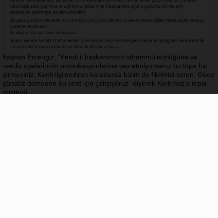
Başkan Ercengiz, “Kendi il başkanınızın tahammülsüzlüğüne ve
meclis üyelerinizin provokasyonlarına ses etmiyorsanız bu topa hiç
girmeyiniz. Kenti ilgilendiren kararlarda bizim de fikrimizi sorun. Gece
gündüz demeden bu kent için çalışıyoruz” diyerek Korkmaz’a tepki
gösterdi.
Ercengiz ayrıca, yeni yapılması planlanan TOKİ konutlarıyla ilgili
altyapı sorunlarına dikkat çekerek, bu gibi konulara çözüm odaklı
yaklaşılması gerektiğini vurguladı ve tartışmalar yerine kent
sorunlarına odaklanma çağrısında bulundu.
Adınız
Yorumunuz