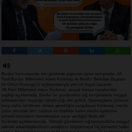
Burdur kamuoyunda son günlerde yaşanan siyasi tartışmalar, AK
Parti Burdur Milletvekili Adem Korkmaz ile Burdur Belediye Başkanı
Ali Orkun Ercengiz’in açıklamalarıyla yeni bir boyut kazandı.
AK Parti Milletvekili Adem Korkmaz, sosyal medya hesabından
yaptığı açıklamada, Burdur’un gündeminin sığ tartışmalarla meşgul
edilmesinden duyduğu rahatsızlığı dile getirdi. Siyasetçilerin birbirine
karşı daha centilmen olması gerektiğini vurgulayan Korkmaz, meclis
çatısı altındaki sert üslubun ve özellikle kadın meclis üyelerine
yönelik tutumların demokrasiye zarar verdiğini ifade etti.
Korkmaz açıklamasında, “İlimizin gündemini sığ tartışmalarla meşgul
ederek vatandaşlarımızın umutlarını törpülemeye hiç kimsenin hakkı