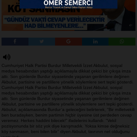
Cumhuriyet Halk Partisi Burdur Milletvekili İzzet Akbulut, sosyal
medya hesabından yaptığı açıklamayla dikkat çekici bir çıkışa imza
attı. Son günlerde Burdur siyasetinde yaşanan gerilimlere değinen
Akbulut, partisine ve partililere yönelik söylemlere sert tepki gösterdi.
Cumhuriyet Halk Partisi Burdur Milletvekili İzzet Akbulut, sosyal
medya hesabından yaptığı açıklamayla dikkat çekici bir çıkışa imza
attı. Son günlerde Burdur siyasetinde yaşanan gerilimlere değinen
Akbulut, partisine ve partililere yönelik söylemlere sert tepki gösterdi.
Akbulut, açıklamasında Burdur’a geleceğini belirterek, “Bir milletvekili
ben buradayken, benim partimin hiçbir üyesine üst perdeden cevap
veremez. Herkes haddini bilecek!” ifadelerini kullandı. “Vekil
pozisyonunda bir söz yok diye karışmadık. Yoksa kimse değneksiz
köy sanmasın, beni bilen bilir” diyen Akbulut, tavrının net olduğunu