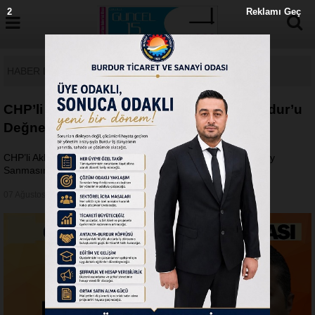
1
Reklamı Geç
HABER DETAY
CHP’li Akbulut’tan Sert Çıkış: “Kimse Burdur’u
Değneksiz Köy Sanmasın”
CHP’li Akbulut’tan Sert Çıkış: “Kimse Burdur’u Değneksiz Köy
Sanmasın”
07 Ağustos 2025 - Perşembe 09:03