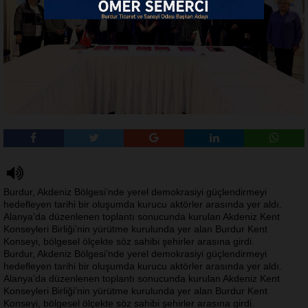
Burdur, Akdeniz Bölgesi’nde yerel demokrasiyi güçlendirmeyi
hedefleyen tarihi bir oluşumda kurucu aktörler arasında yer aldı.
Alanya’da düzenlenen toplantı sonucunda kurulan Akdeniz Kent
Konseyleri Birliği’nin yürütme kurulunda yer alan Burdur Kent
Konseyi, bölgesel ölçekte söz sahibi şehirler arasına girdi.
Burdur, Akdeniz Bölgesi’nde yerel demokrasiyi güçlendirmeyi
hedefleyen tarihi bir oluşumda kurucu aktörler arasında yer aldı.
Alanya’da düzenlenen toplantı sonucunda kurulan Akdeniz Kent
Konseyleri Birliği’nin yürütme kurulunda yer alan Burdur Kent
Konseyi, bölgesel ölçekte söz sahibi şehirler arasına girdi.