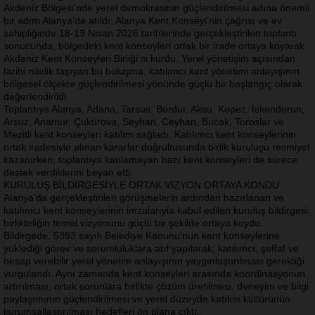
Akdeniz Bölgesi’nde yerel demokrasinin güçlendirilmesi adına önemli
bir adım Alanya’da atıldı. Alanya Kent Konseyi’nin çağrısı ve ev
sahipliğinde 18-19 Nisan 2026 tarihlerinde gerçekleştirilen toplantı
sonucunda, bölgedeki kent konseyleri ortak bir irade ortaya koyarak
Akdeniz Kent Konseyleri Birliği’ni kurdu. Yerel yönetişim açısından
tarihi nitelik taşıyan bu buluşma, katılımcı kent yönetimi anlayışının
bölgesel ölçekte güçlendirilmesi yönünde güçlü bir başlangıç olarak
değerlendirildi.
Toplantıya Alanya, Adana, Tarsus, Burdur, Aksu, Kepez, İskenderun,
Arsuz, Anamur, Çukurova, Seyhan, Ceyhan, Bucak, Toroslar ve
Mezitli kent konseyleri katılım sağladı. Katılımcı kent konseylerinin
ortak iradesiyle alınan kararlar doğrultusunda birlik kuruluşu resmiyet
kazanırken, toplantıya katılamayan bazı kent konseyleri de sürece
destek verdiklerini beyan etti.
KURULUŞ BİLDİRGESİYLE ORTAK VİZYON ORTAYA KONDU
Alanya’da gerçekleştirilen görüşmelerin ardından hazırlanan ve
katılımcı kent konseylerinin imzalarıyla kabul edilen kuruluş bildirgesi,
birlikteliğin temel vizyonunu güçlü bir şekilde ortaya koydu.
Bildirgede, 5393 sayılı Belediye Kanunu’nun kent konseylerine
yüklediği görev ve sorumluluklara atıf yapılarak; katılımcı, şeffaf ve
hesap verebilir yerel yönetim anlayışının yaygınlaştırılması gerektiği
vurgulandı. Aynı zamanda kent konseyleri arasında koordinasyonun
artırılması, ortak sorunlara birlikte çözüm üretilmesi, deneyim ve bilgi
paylaşımının güçlendirilmesi ve yerel düzeyde katılım kültürünün
kurumsallaştırılması hedefleri ön plana çıktı.