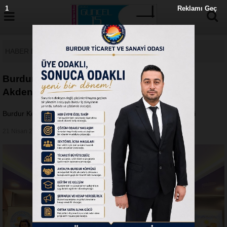
0
Reklamı Geç
HABER DETAY
Burdur Kent Konseyi Kurucu Kadroda!
Akdeniz’de Güç Birliği
Burdur Kent Konseyi Kurucu Kadroda! Akdeniz’de Güç Birliği
21 Nisan 2026 - Salı 12:27