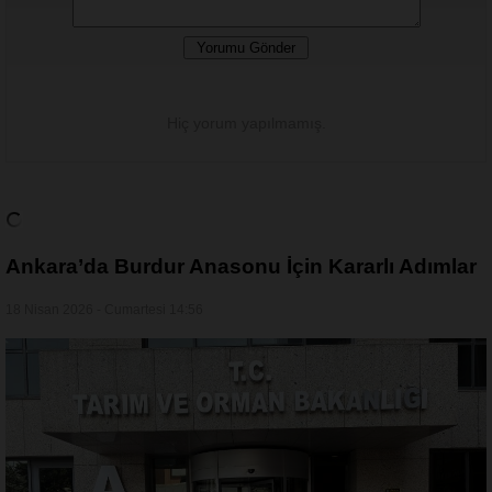
Hiç yorum yapılmamış.
Ankara’da Burdur Anasonu İçin Kararlı Adımlar
18 Nisan 2026 - Cumartesi 14:56