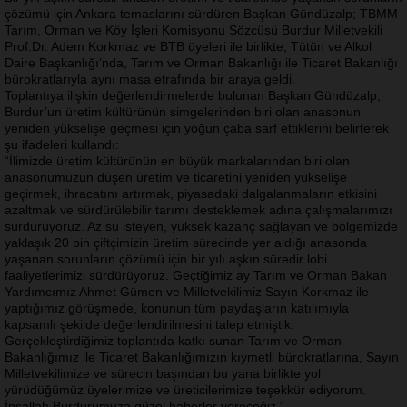
çözümü için Ankara temaslarını sürdüren Başkan Gündüzalp; TBMM
Tarım, Orman ve Köy İşleri Komisyonu Sözcüsü Burdur Milletvekili
Prof.Dr. Adem Korkmaz ve BTB üyeleri ile birlikte, Tütün ve Alkol
Daire Başkanlığı’nda, Tarım ve Orman Bakanlığı ile Ticaret Bakanlığı
bürokratlarıyla aynı masa etrafında bir araya geldi.
Toplantıya ilişkin değerlendirmelerde bulunan Başkan Gündüzalp,
Burdur’un üretim kültürünün simgelerinden biri olan anasonun
yeniden yükselişe geçmesi için yoğun çaba sarf ettiklerini belirterek
şu ifadeleri kullandı:
“İlimizde üretim kültürünün en büyük markalarından biri olan
anasonumuzun düşen üretim ve ticaretini yeniden yükselişe
geçirmek, ihracatını artırmak, piyasadaki dalgalanmaların etkisini
azaltmak ve sürdürülebilir tarımı desteklemek adına çalışmalarımızı
sürdürüyoruz. Az su isteyen, yüksek kazanç sağlayan ve bölgemizde
yaklaşık 20 bin çiftçimizin üretim sürecinde yer aldığı anasonda
yaşanan sorunların çözümü için bir yılı aşkın süredir lobi
faaliyetlerimizi sürdürüyoruz. Geçtiğimiz ay Tarım ve Orman Bakan
Yardımcımız Ahmet Gümen ve Milletvekilimiz Sayın Korkmaz ile
yaptığımız görüşmede, konunun tüm paydaşların katılımıyla
kapsamlı şekilde değerlendirilmesini talep etmiştik.
Gerçekleştirdiğimiz toplantıda katkı sunan Tarım ve Orman
Bakanlığımız ile Ticaret Bakanlığımızın kıymetli bürokratlarına, Sayın
Milletvekilimize ve sürecin başından bu yana birlikte yol
yürüdüğümüz üyelerimize ve üreticilerimize teşekkür ediyorum.
İnşallah Burdurumuza güzel haberler vereceğiz.”