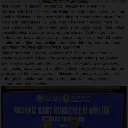
BÖLGESEL İŞ BİRLİĞİ VE ORTAK PROJELER HEDEFTE
Kurulan birlik ile birlikte Akdeniz Bölgesi’nde kent konseyleri arasında
güçlü bir iletişim ve dayanışma ağı oluşturulması hedefleniyor. Ortak
projelerin geliştirilmesi, iyi uygulama örneklerinin paylaşılması ve
yerel düzeyde katılımcı yönetim anlayışının yaygınlaştırılması birliğin
öncelikli çalışma alanları arasında yer alacak. Özellikle gençler,
kadınlar ve dezavantajlı grupların karar alma süreçlerine daha etkin
katılımının sağlanması, birliğin temel öncelikleri arasında bulunuyor.
AKDENİZ’DE YENİ BİR YÖNETİŞİM MODELİ
Alanya’da atılan bu adım, yalnızca bir birlik kuruluşu olmanın
ötesinde, Akdeniz Bölgesi’nde yerel yönetişim anlayışının yeniden
şekillenmesi açısından önemli bir dönüm noktası olarak görülüyor.
Katılımcılığı esas alan, ortak aklı önceleyen ve yerelden güç alan bu
yeni yapı ile kent konseylerinin etkisinin artması, yerel yönetimlere
daha güçlü katkılar sunulması ve bölgesel kalkınmaya ivme
kazandırılması bekleniyor.