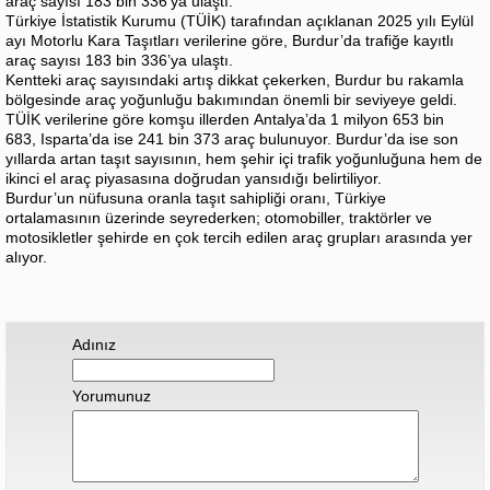
araç sayısı 183 bin 336’ya ulaştı.
Türkiye İstatistik Kurumu (TÜİK) tarafından açıklanan 2025 yılı Eylül
ayı Motorlu Kara Taşıtları verilerine göre, Burdur’da trafiğe kayıtlı
araç sayısı 183 bin 336’ya ulaştı.
Kentteki araç sayısındaki artış dikkat çekerken, Burdur bu rakamla
bölgesinde araç yoğunluğu bakımından önemli bir seviyeye geldi.
TÜİK verilerine göre komşu illerden Antalya’da 1 milyon 653 bin
683, Isparta’da ise 241 bin 373 araç bulunuyor. Burdur’da ise son
yıllarda artan taşıt sayısının, hem şehir içi trafik yoğunluğuna hem de
ikinci el araç piyasasına doğrudan yansıdığı belirtiliyor.
Burdur’un nüfusuna oranla taşıt sahipliği oranı, Türkiye
ortalamasının üzerinde seyrederken; otomobiller, traktörler ve
motosikletler şehirde en çok tercih edilen araç grupları arasında yer
alıyor.
Adınız
Yorumunuz