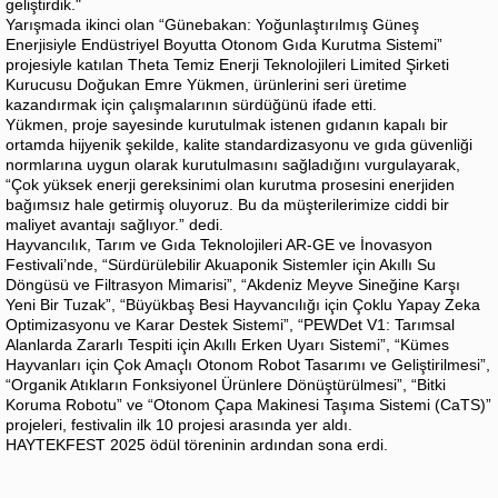
geliştirdik."
Yarışmada ikinci olan “Günebakan: Yoğunlaştırılmış Güneş
Enerjisiyle Endüstriyel Boyutta Otonom Gıda Kurutma Sistemi”
projesiyle katılan Theta Temiz Enerji Teknolojileri Limited Şirketi
Kurucusu Doğukan Emre Yükmen, ürünlerini seri üretime
kazandırmak için çalışmalarının sürdüğünü ifade etti.
Yükmen, proje sayesinde kurutulmak istenen gıdanın kapalı bir
ortamda hijyenik şekilde, kalite standardizasyonu ve gıda güvenliği
normlarına uygun olarak kurutulmasını sağladığını vurgulayarak,
“Çok yüksek enerji gereksinimi olan kurutma prosesini enerjiden
bağımsız hale getirmiş oluyoruz. Bu da müşterilerimize ciddi bir
maliyet avantajı sağlıyor.” dedi.
Hayvancılık, Tarım ve Gıda Teknolojileri AR-GE ve İnovasyon
Festivali’nde, “Sürdürülebilir Akuaponik Sistemler için Akıllı Su
Döngüsü ve Filtrasyon Mimarisi”, “Akdeniz Meyve Sineğine Karşı
Yeni Bir Tuzak”, “Büyükbaş Besi Hayvancılığı için Çoklu Yapay Zeka
Optimizasyonu ve Karar Destek Sistemi”, “PEWDet V1: Tarımsal
Alanlarda Zararlı Tespiti için Akıllı Erken Uyarı Sistemi”, “Kümes
Hayvanları için Çok Amaçlı Otonom Robot Tasarımı ve Geliştirilmesi”,
“Organik Atıkların Fonksiyonel Ürünlere Dönüştürülmesi”, “Bitki
Koruma Robotu” ve “Otonom Çapa Makinesi Taşıma Sistemi (CaTS)”
projeleri, festivalin ilk 10 projesi arasında yer aldı.
HAYTEKFEST 2025 ödül töreninin ardından sona erdi.