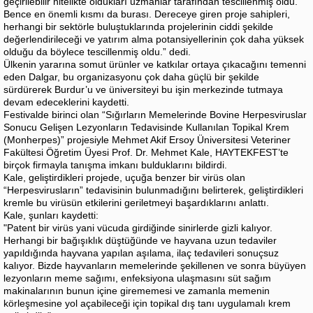
geçirilebilir nitelikte oldukları uzmanlar tarafından tescillenmiş oldu.
Bence en önemli kısmı da burası. Dereceye giren proje sahipleri,
herhangi bir sektörle buluştuklarında projelerinin ciddi şekilde
değerlendirileceği ve yatırım alma potansiyellerinin çok daha yüksek
olduğu da böylece tescillenmiş oldu.” dedi.
Ülkenin yararına somut ürünler ve katkılar ortaya çıkacağını temenni
eden Dalgar, bu organizasyonu çok daha güçlü bir şekilde
sürdürerek Burdur’u ve üniversiteyi bu işin merkezinde tutmaya
devam edeceklerini kaydetti.
Festivalde birinci olan “Sığırların Memelerinde Bovine Herpesviruslar
Sonucu Gelişen Lezyonların Tedavisinde Kullanılan Topikal Krem
(Monherpes)” projesiyle Mehmet Akif Ersoy Üniversitesi Veteriner
Fakültesi Öğretim Üyesi Prof. Dr. Mehmet Kale, HAYTEKFEST’te
birçok firmayla tanışma imkanı bulduklarını bildirdi.
Kale, geliştirdikleri projede, uçuğa benzer bir virüs olan
“Herpesvirusların” tedavisinin bulunmadığını belirterek, geliştirdikleri
kremle bu virüsün etkilerini geriletmeyi başardıklarını anlattı.
Kale, şunları kaydetti:
"Patent bir virüs yani vücuda girdiğinde sinirlerde gizli kalıyor.
Herhangi bir bağışıklık düştüğünde ve hayvana uzun tedaviler
yapıldığında hayvana yapılan aşılama, ilaç tedavileri sonuçsuz
kalıyor. Bizde hayvanların memelerinde şekillenen ve sonra büyüyen
lezyonların meme sağımı, enfeksiyona ulaşmasını süt sağım
makinalarının bunun içine girememesi ve zamanla memenin
körleşmesine yol açabileceği için topikal dış tanı uygulamalı krem