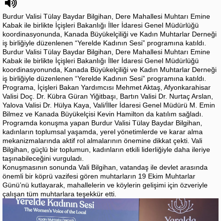
Burdur Valisi Tülay Baydar Bilgihan, Dere Mahallesi Muhtarı Emine
Kabak ile birlikte İçişleri Bakanlığı İller İdaresi Genel Müdürlüğü
koordinasyonunda, Kanada Büyükelçiliği ve Kadın Muhtarlar Derneği
iş birliğiyle düzenlenen “Yerelde Kadının Sesi” programına katıldı.
Burdur Valisi Tülay Baydar Bilgihan, Dere Mahallesi Muhtarı Emine
Kabak ile birlikte İçişleri Bakanlığı İller İdaresi Genel Müdürlüğü
koordinasyonunda, Kanada Büyükelçiliği ve Kadın Muhtarlar Derneği
iş birliğiyle düzenlenen “Yerelde Kadının Sesi” programına katıldı.
Programa, İçişleri Bakan Yardımcısı Mehmet Aktaş, Afyonkarahisar
Valisi Doç. Dr. Kübra Güran Yiğitbaşı, Bartın Valisi Dr. Nurtaç Arslan,
Yalova Valisi Dr. Hülya Kaya, Vali/İller İdaresi Genel Müdürü M. Emin
Bilmez ve Kanada Büyükelçisi Kevin Hamilton da katılım sağladı.
Programda konuşma yapan Burdur Valisi Tülay Baydar Bilgihan,
kadınların toplumsal yaşamda, yerel yönetimlerde ve karar alma
mekanizmalarında aktif rol almalarının önemine dikkat çekti. Vali
Bilgihan, güçlü bir toplumun, kadınların etkili liderliğiyle daha ileriye
taşınabileceğini vurguladı.
Konuşmasının sonunda Vali Bilgihan, vatandaş ile devlet arasında
önemli bir köprü vazifesi gören muhtarların 19 Ekim Muhtarlar
Günü’nü kutlayarak, mahallelerin ve köylerin gelişimi için özveriyle
çalışan tüm muhtarlara teşekkür etti.