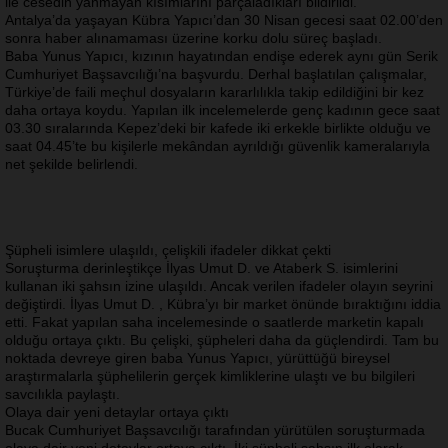
ile cesedin yanmayan kısımlarını parçaladıkları bildirildi.
Antalya’da yaşayan Kübra Yapıcı’dan 30 Nisan gecesi saat 02.00’den
sonra haber alınamaması üzerine korku dolu süreç başladı.
Baba Yunus Yapıcı, kızının hayatından endişe ederek aynı gün Serik
Cumhuriyet Başsavcılığı’na başvurdu. Derhal başlatılan çalışmalar,
Türkiye’de faili meçhul dosyaların kararlılıkla takip edildiğini bir kez
daha ortaya koydu. Yapılan ilk incelemelerde genç kadının gece saat
03.30 sıralarında Kepez’deki bir kafede iki erkekle birlikte olduğu ve
saat 04.45’te bu kişilerle mekândan ayrıldığı güvenlik kameralarıyla
net şekilde belirlendi.
Şüpheli isimlere ulaşıldı, çelişkili ifadeler dikkat çekti
Soruşturma derinleştikçe İlyas Umut D. ve Ataberk S. isimlerini
kullanan iki şahsın izine ulaşıldı. Ancak verilen ifadeler olayın seyrini
değiştirdi. İlyas Umut D. , Kübra’yı bir market önünde bıraktığını iddia
etti. Fakat yapılan saha incelemesinde o saatlerde marketin kapalı
olduğu ortaya çıktı. Bu çelişki, şüpheleri daha da güçlendirdi. Tam bu
noktada devreye giren baba Yunus Yapıcı, yürüttüğü bireysel
araştırmalarla şüphelilerin gerçek kimliklerine ulaştı ve bu bilgileri
savcılıkla paylaştı.
Olaya dair yeni detaylar ortaya çıktı
Bucak Cumhuriyet Başsavcılığı tarafından yürütülen soruşturmada
olaya dair yeni detaylar ortaya çıktı. İki şüpheli şahsın ilk olarak