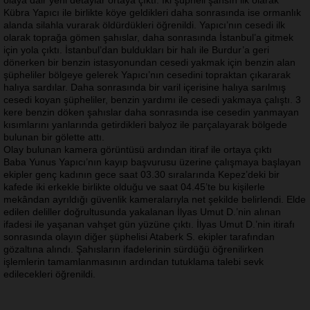
Kübra Yapıcı ile birlikte köye geldikleri daha sonrasında ise ormanlık
alanda silahla vurarak öldürdükleri öğrenildi. Yapıcı’nın cesedi ilk
olarak toprağa gömen şahıslar, daha sonrasında İstanbul’a gitmek
için yola çıktı. İstanbul’dan buldukları bir halı ile Burdur’a geri
dönerken bir benzin istasyonundan cesedi yakmak için benzin alan
şüpheliler bölgeye gelerek Yapıcı’nın cesedini topraktan çıkararak
halıya sardılar. Daha sonrasında bir varil içerisine halıya sarılmış
cesedi koyan şüpheliler, benzin yardımı ile cesedi yakmaya çalıştı. 3
kere benzin döken şahıslar daha sonrasında ise cesedin yanmayan
kısımlarını yanlarında getirdikleri balyoz ile parçalayarak bölgede
bulunan bir gölette attı.
Olay bulunan kamera görüntüsü ardından itiraf ile ortaya çıktı
Baba Yunus Yapıcı’nın kayıp başvurusu üzerine çalışmaya başlayan
ekipler genç kadının gece saat 03.30 sıralarında Kepez’deki bir
kafede iki erkekle birlikte olduğu ve saat 04.45’te bu kişilerle
mekândan ayrıldığı güvenlik kameralarıyla net şekilde belirlendi. Elde
edilen deliller doğrultusunda yakalanan İlyas Umut D.’nin alınan
ifadesi ile yaşanan vahşet gün yüzüne çıktı. İlyas Umut D.’nin itirafı
sonrasında olayın diğer şüphelisi Ataberk S. ekipler tarafından
gözaltına alındı. Şahısların ifadelerinin sürdüğü öğrenilirken
işlemlerin tamamlanmasının ardından tutuklama talebi sevk
edilecekleri öğrenildi.