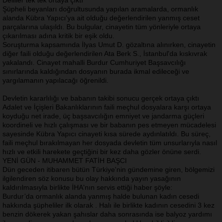
Şüpheli beyanları doğrultusunda yapılan aramalarda, ormanlık
alanda Kübra Yapıcı'ya ait olduğu değerlendirilen yanmış ceset
parçalarına ulaşıldı. Bu bulgular, cinayetin tüm yönleriyle ortaya
çıkarılması adına kritik bir eşik oldu.
Soruşturma kapsamında İlyas Umut D. gözaltına alınırken, cinayetin
diğer faili olduğu değerlendirilen Ata Berk S., İstanbul'da kıskıvrak
yakalandı. Cinayet mahalli Burdur Cumhuriyet Başsavcılığı
sınırlarında kaldığından dosyanın burada ikmal edileceği ve
yargılamanın yapılacağı öğrenildi.
Devletin kararlılığı ve babanın takibi sonucu gerçek ortaya çıktı
Adalet ve İçişleri Bakanlıklarının faili meçhul dosyalara karşı ortaya
koyduğu net irade, üç başsavcılığın emniyet ve jandarma güçleri
koordineli ve hızlı çalışması ve bir babanın pes etmeyen mücadelesi
sayesinde Kübra Yapıcı cinayeti kısa sürede aydınlatıldı. Bu süreç,
faili meçhul bırakılmayan her dosyada devletin tüm unsurlarıyla nasıl
hızlı ve etkili harekete geçtiğini bir kez daha gözler önüne serdi.
YENİ GÜN - MUHAMMET FATİH BAŞCI
Dün geceden itibaren bütün Türkiye'nin gündemine giren, bölgemizi
ilgilendiren söz konusu bu olay hakkında yayın yasağının
kaldırılmasıyla birlikte İHA'nın servis ettiği haber şöyle:
Burdur’da ormanlık alanda yanmış halde bulunan kadın cesedi
hakkında şüpheliler ilk olarak . Halı ile birlikte kadının cesedini 3 kez
benzin dökerek yakan şahıslar daha sonrasında ise balyoz yardımı