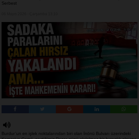
Serbest
06 Mayıs 2026 - Çarşamba 13:10
Burdur’un en işlek noktalarından biri olan İnönü Bulvarı üzerindeki