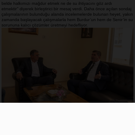
belde halkımızı mağdur etmek ne de su ihtiyacını göz ardı
etmektir"
diyerek birleştirici bir mesaj verdi. Daha önce açılan sondaj
çalışmalarının bulunduğu alanda incelemelerde bulunan heyet, yakın
zamanda başlayacak çalışmalarla hem Burdur’un hem de Senir’in su
sorununa kalıcı çözümler üretmeyi hedefliyor.
"İçme Suyu Önceliğimizdir"
Ziyaret sonunda misafirperverliği için Başkan Ömür Yorulmaz’a
teşekkür eden Ercengiz, içme suyunun siyaset üstü bir ihtiyaç
olduğunu vurguladı. Kısa vadede somut adımların atılacağını belirten
Ercengiz, sürecin hassasiyetle takip edildiğini ve bölge halkının