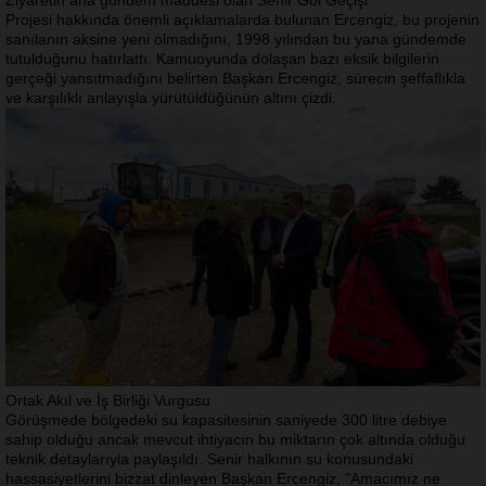
Ziyaretin ana gündem maddesi olan Senir Göl Geçişi
Projesi hakkında önemli açıklamalarda bulunan Ercengiz, bu projenin
sanılanın aksine yeni olmadığını, 1998 yılından bu yana gündemde
tutulduğunu hatırlattı. Kamuoyunda dolaşan bazı eksik bilgilerin
gerçeği yansıtmadığını belirten Başkan Ercengiz, sürecin şeffaflıkla
ve karşılıklı anlayışla yürütüldüğünün altını çizdi.
Ortak Akıl ve İş Birliği Vurgusu
Görüşmede bölgedeki su kapasitesinin saniyede 300 litre debiye
sahip olduğu ancak mevcut ihtiyacın bu miktarın çok altında olduğu
teknik detaylarıyla paylaşıldı. Senir halkının su konusundaki
hassasiyetlerini bizzat dinleyen Başkan Ercengiz,
"Amacımız ne