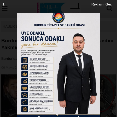
1
Reklamı Geç
HABER DETAY
Burdur'da Cinayet! Ormanda Öldürüp Cesedini
Yakmışlar
Burdur'da Cinayet! Ormanda Öldürüp Cesedini Yakmışlar
06 Mayıs 2026 - Çarşamba 13:14