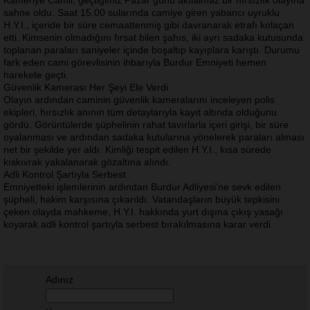
Kameriye Camii, geçtiğimiz Pazar günü akılalmaz bir hırsızlık olayına
sahne oldu. Saat 15.00 sularında camiye giren yabancı uyruklu
H.Y.I., içeride bir süre cemaattenmiş gibi davranarak etrafı kolaçan
etti. Kimsenin olmadığını fırsat bilen şahıs, iki ayrı sadaka kutusunda
toplanan paraları saniyeler içinde boşaltıp kayıplara karıştı. Durumu
fark eden cami görevlisinin ihbarıyla Burdur Emniyeti hemen
harekete geçti.
Güvenlik Kamerası Her Şeyi Ele Verdi
Olayın ardından caminin güvenlik kameralarını inceleyen polis
ekipleri, hırsızlık anının tüm detaylarıyla kayıt altında olduğunu
gördü. Görüntülerde şüphelinin rahat tavırlarla içeri girişi, bir süre
oyalanması ve ardından sadaka kutularına yönelerek paraları alması
net bir şekilde yer aldı. Kimliği tespit edilen H.Y.I., kısa sürede
kıskıvrak yakalanarak gözaltına alındı.
Adli Kontrol Şartıyla Serbest
Emniyetteki işlemlerinin ardından Burdur Adliyesi’ne sevk edilen
şüpheli, hakim karşısına çıkarıldı. Vatandaşların büyük tepkisini
çeken olayda mahkeme, H.Y.I. hakkında yurt dışına çıkış yasağı
koyarak adli kontrol şartıyla serbest bırakılmasına karar verdi.
Adınız