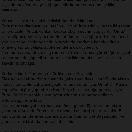
kişilerle mekândan ayrıldığı güvenlik kameralarıyla net şekilde
belirlendi.
Şüpheli isimlere ulaşıldı, çelişkili ifadeler dikkat çekti
Soruşturma derinleştikçe "Ata" ve "Umut" isimlerini kullanan iki şahsın
izine ulaşıldı. Ancak verilen ifadeler olayın seyrini değiştirdi. "Umut"
isimli şüpheli, Kübra'yı bir market önünde bıraktığını iddia etti. Fakat
yapılan saha incelemesinde o saatlerde marketin kapalı olduğu
ortaya çıktı. Bu çelişki, şüpheleri daha da güçlendirdi.
Tam bu noktada devreye giren baba Yunus Yapıcı, yürüttüğü bireysel
araştırmalarla şüphelilerin gerçek kimliklerine ulaştı ve bu bilgileri
savcılıkla paylaştı.
Korkunç itiraf: Ormanda öldürdüler, cesedi yaktılar
Elde edilen deliller doğrultusunda yakalanan İlyas Umut D.'nin alınan
ifadesi, cinayetin vahşetini gözler önüne serdi. İlyas Umut D., Kübra
Yapıcı'nın diğer şüpheli Ata Berk S.'ye borcu olduğu gerekçesiyle
Burdur'daki ormanlık alana götürüldüğünü ve burada silahla
öldürüldüğünü anlattı.
İtirafa göre cinayet sonrası ceset önce gömüldü, ardından tekrar
çıkarılarak yakıldı. Parçaların bir kısmı ise baraj sularına atıldı. Bu
kan donduran detaylar üzerine Burdur Cumhuriyet Başsavcılığı ve
jandarma teşkilatı da sürece dahil oldu.
Deliller tek tek ortaya çıktı