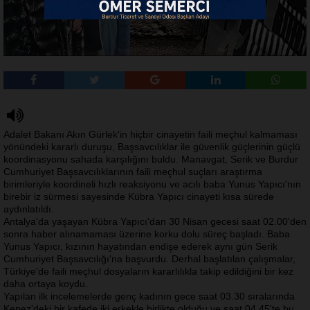
Adalet Bakanı Akın Gürlek'in hiçbir cinayetin faili meçhul kalmaması
yönündeki kararlı duruşu, Başsavcılıklar ile güvenlik güçlerinin güçlü
koordinasyonu sahada karşılığını buldu. Manavgat, Serik ve Burdur
Cumhuriyet Başsavcılıklarının faili meçhul suçları araştırma
birimleriyle koordineli hızlı reaksiyonu ve acılı baba Yunus Yapıcı'nın
birebir iz sürmesi sayesinde Kübra Yapıcı cinayeti kısa sürede
aydınlatıldı.
Antalya'da yaşayan Kübra Yapıcı'dan 30 Nisan gecesi saat 02.00'den
sonra haber alınamaması üzerine korku dolu süreç başladı. Baba
Yunus Yapıcı, kızının hayatından endişe ederek aynı gün Serik
Cumhuriyet Başsavcılığı'na başvurdu. Derhal başlatılan çalışmalar,
Türkiye'de faili meçhul dosyaların kararlılıkla takip edildiğini bir kez
daha ortaya koydu.
Yapılan ilk incelemelerde genç kadının gece saat 03.30 sıralarında
Kepez'deki bir kafede iki erkekle birlikte olduğu ve saat 04.45'te bu