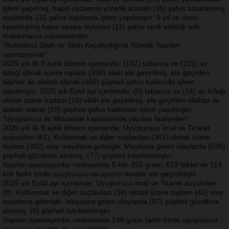
işlem yapılmış, hapis cezasına yönelik aranan (35) şahıs tutuklanmış
toplamda 131 şahıs hakkında işlem yapılmıştır. 5 yıl ve üzeri
kesinleşmiş hapis cezası bulunan (11) şahıs sevk edildiği adli
makamlarca tutuklanmıştır.
"Ruhsatsız Silah ve Silah Kaçakçılığına Yönelik Yapılan
operasyonlar"
2025 yılı ilk 9 aylık dönem içerisinde; (137) tabanca ve (221) av
tüfeği olmak üzere toplam (358) silah ele geçirilmiş, ele geçirilen
silahlar ile alakalı olarak (400) şüpheli şahıs hakkında işlem
yapılmıştır. 2025 yılı Eylül ayı içerisinde; (5) tabanca ve (14) av tüfeği
olmak üzere toplam (19) silah ele geçirilmiş, ele geçirilen silahlar ile
alakalı olarak (20) şüpheli şahıs hakkında işlem yapılmıştır.
"Uyuşturucu ile Mücadele kapsamında yapılan faaliyetler"
2025 yılı ilk 9 aylık dönem içerisinde; Uyuşturucu İmal ve Ticaret
suçundan (61), Kullanmak ve diğer suçlardan (301) olmak üzere
toplam (362) olay meydana gelmiştir. Meydana gelen olaylarda (536)
şüpheli gözaltına alınmış, (77) şüpheli tutuklanmıştır.
Yapılan operasyonlar neticesinde 5 kilo 252 gram, 629 tablet ve 113
kök farklı türde uyuşturucu ve uyarıcı madde ele geçirilmiştir.
2025 yılı Eylül ayı içerisinde; Uyuşturucu İmal ve Ticaret suçundan
(8), Kullanmak ve diğer suçlardan (34) olmak üzere toplam (42) olay
meydana gelmiştir. Meydana gelen olaylarda (57) şüpheli gözaltına
alınmış, (5) şüpheli tutuklanmıştır.
Yapılan operasyonlar neticesinde 146 gram farklı türde uyuşturucu
ve uyarıcı madde ele geçirilmiştir.