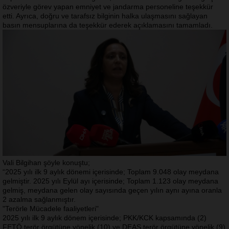
özveriyle görev yapan emniyet ve jandarma personeline teşekkür
etti. Ayrıca, doğru ve tarafsız bilginin halka ulaşmasını sağlayan
basın mensuplarına da teşekkür ederek açıklamasını tamamladı.
Vali Bilgihan şöyle konuştu;
“2025 yılı ilk 9 aylık dönemi içerisinde; Toplam 9.048 olay meydana
gelmiştir. 2025 yılı Eylül ayı içerisinde; Toplam 1.123 olay meydana
gelmiş, meydana gelen olay sayısında geçen yılın aynı ayına oranla
2 azalma sağlanmıştır.
"Terörle Mücadele faaliyetleri"
2025 yılı ilk 9 aylık dönem içerisinde; PKK/KCK kapsamında (2)
FETÖ terör örgütüne yönelik (10) ve DEAŞ terör örgütüne yönelik (9)