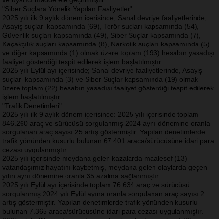
"Siber Suçlara Yönelik Yapılan Faaliyetler"
2025 yılı ilk 9 aylık dönem içerisinde; Sanal devriye faaliyetlerinde,
Asayiş suçları kapsamında (69), Terör suçları kapsamında (54),
Güvenlik suçları kapsamında (49), Siber Suçlar kapsamında (7),
Kaçakçılık suçları kapsamında (8), Narkotik suçları kapsamında (5)
ve diğer kapsamında (1) olmak üzere toplam (193) hesabın yasadışı
faaliyet gösterdiği tespit edilerek işlem başlatılmıştır.
2025 yılı Eylül ayı içerisinde; Sanal devriye faaliyetlerinde, Asayiş
suçları kapsamında (3) ve Siber Suçlar kapsamında (19) olmak
üzere toplam (22) hesabın yasadışı faaliyet gösterdiği tespit edilerek
işlem başlatılmıştır.
"Trafik Denetimleri"
2025 yılı ilk 9 aylık dönem içerisinde: 2025 yılı içerisinde toplam
846.260 araç ve sürücüsü sorgulanmış 2024 aynı dönemine oranla
sorgulanan araç sayısı 25 artış göstermiştir. Yapılan denetimlerde
trafik yönünden kusurlu bulunan 67.401 araca/sürücüsüne idari para
cezası uygulanmıştır.
2025 yılı içerisinde meydana gelen kazalarda maalesef (13)
vatandaşımız hayatını kaybetmiş, meydana gelen olaylarda geçen
yılın aynı dönemine oranla 35 azalma sağlanmıştır.
2025 yılı Eylül ayı içerisinde toplam 76.634 araç ve sürücüsü
sorgulanmış 2024 yılı Eylül ayına oranla sorgulanan araç sayısı 2
artış göstermiştir. Yapılan denetimlerde trafik yönünden kusurlu
bulunan 7.365 araca/sürücüsüne idari para cezası uygulanmıştır.