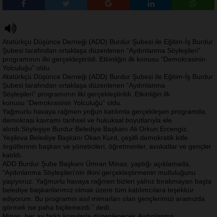
Atatürkçü Düşünce Derneği (ADD) Burdur Şubesi ile Eğitim-İş Burdur
Şubesi tarafından ortaklaşa düzenlenen “Aydınlanma Söyleşileri”
programının ilki gerçekleştirildi. Etkinliğin ilk konusu “Demokrasinin
Yolculuğu” oldu.
Atatürkçü Düşünce Derneği (ADD) Burdur Şubesi ile Eğitim-İş Burdur
Şubesi tarafından ortaklaşa düzenlenen “Aydınlanma
Söyleşileri” programının ilki gerçekleştirildi. Etkinliğin ilk
konusu “Demokrasinin Yolculuğu” oldu.
Yağmurlu havaya rağmen yoğun katılımla gerçekleşen programda,
demokrasi kavramı tarihsel ve hukuksal boyutlarıyla ele
alındı.Söyleşiye Burdur Belediye Başkanı Ali Orkun Ercengiz,
Yeşilova Belediye Başkanı Okan Kurd, çeşitli demokratik kitle
örgütlerinin başkan ve yöneticileri, öğretmenler, avukatlar ve gençler
katıldı.
ADD Burdur Şube Başkanı Ümran Minas, yaptığı açıklamada,
“Aydınlanma Söyleşileri’nin ilkini gerçekleştirmenin mutluluğunu
yaşıyoruz. Yağmurlu havaya rağmen bizleri yalnız bırakmayan başta
belediye başkanlarımız olmak üzere tüm katılımcılara teşekkür
ediyorum. Bu programın asıl mimarları olan gençlerimizi aramızda
görmek ise paha biçilemezdi.” dedi.
Minas, her ay farklı konularla düzenlenecek Aydınlanma