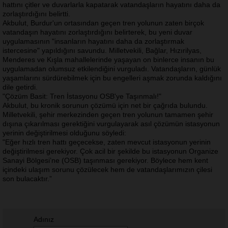
hattını çitler ve duvarlarla kapatarak vatandaşların hayatını daha da
zorlaştırdığını belirtti.
Akbulut, Burdur'un ortasından geçen tren yolunun zaten birçok
vatandaşın hayatını zorlaştırdığını belirterek, bu yeni duvar
uygulamasının "insanların hayatını daha da zorlaştırmak
istercesine" yapıldığını savundu. Milletvekili, Bağlar, Hızırilyas,
Menderes ve Kışla mahallelerinde yaşayan on binlerce insanın bu
uygulamadan olumsuz etkilendiğini vurguladı. Vatandaşların, günlük
yaşamlarını sürdürebilmek için bu engelleri aşmak zorunda kaldığını
dile getirdi.
"Çözüm Basit: Tren İstasyonu OSB'ye Taşınmalı!"
Akbulut, bu kronik sorunun çözümü için net bir çağrıda bulundu.
Milletvekili, şehir merkezinden geçen tren yolunun tamamen şehir
dışına çıkarılması gerektiğini vurgulayarak asıl çözümün istasyonun
yerinin değiştirilmesi olduğunu söyledi:
"Eğer hızlı tren hattı geçecekse, zaten mevcut istasyonun yerinin
değiştirilmesi gerekiyor. Çok acil bir şekilde bu istasyonun Organize
Sanayi Bölgesi’ne (OSB) taşınması gerekiyor. Böylece hem kent
içindeki ulaşım sorunu çözülecek hem de vatandaşlarımızın çilesi
son bulacaktır.”
Adınız