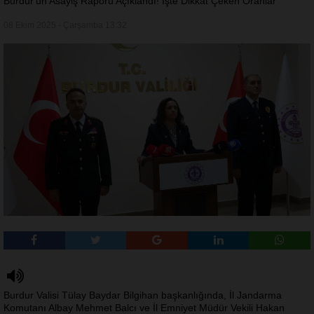
Burdur'un Asayiş Raporu Açıklandı! İşte Dikkat Çeken Oranlar
08 Ekim 2025 - Çarşamba 13:32
Burdur Valisi Tülay Baydar Bilgihan başkanlığında, İl Jandarma
Komutanı Albay Mehmet Balcı ve İl Emniyet Müdür Vekili Hakan