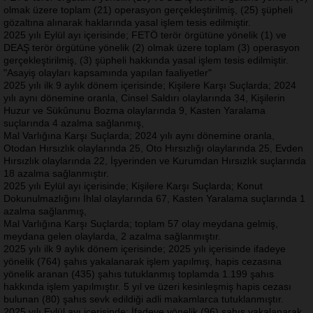
olmak üzere toplam (21) operasyon gerçekleştirilmiş, (25) şüpheli
gözaltına alınarak haklarında yasal işlem tesis edilmiştir.
2025 yılı Eylül ayı içerisinde; FETÖ terör örgütüne yönelik (1) ve
DEAŞ terör örgütüne yönelik (2) olmak üzere toplam (3) operasyon
gerçekleştirilmiş, (3) şüpheli hakkında yasal işlem tesis edilmiştir.
"Asayiş olayları kapsamında yapılan faaliyetler"
2025 yılı ilk 9 aylık dönem içerisinde; Kişilere Karşı Suçlarda; 2024
yılı aynı dönemine oranla, Cinsel Saldırı olaylarında 34, Kişilerin
Huzur ve Sükûnunu Bozma olaylarında 9, Kasten Yaralama
suçlarında 4 azalma sağlanmış,
Mal Varlığına Karşı Suçlarda; 2024 yılı aynı dönemine oranla,
Otodan Hırsızlık olaylarında 25, Oto Hırsızlığı olaylarında 25, Evden
Hırsızlık olaylarında 22, İşyerinden ve Kurumdan Hırsızlık suçlarında
18 azalma sağlanmıştır.
2025 yılı Eylül ayı içerisinde; Kişilere Karşı Suçlarda; Konut
Dokunulmazlığını İhlal olaylarında 67, Kasten Yaralama suçlarında 1
azalma sağlanmış,
Mal Varlığına Karşı Suçlarda; toplam 57 olay meydana gelmiş,
meydana gelen olaylarda, 2 azalma sağlanmıştır.
2025 yılı ilk 9 aylık dönem içerisinde; 2025 yılı içerisinde ifadeye
yönelik (764) şahıs yakalanarak işlem yapılmış, hapis cezasına
yönelik aranan (435) şahıs tutuklanmış toplamda 1.199 şahıs
hakkında işlem yapılmıştır. 5 yıl ve üzeri kesinleşmiş hapis cezası
bulunan (80) şahıs sevk edildiği adli makamlarca tutuklanmıştır.
2025 yılı Eylül ayı içerisinde; İfadeye yönelik (96) şahıs yakalanarak