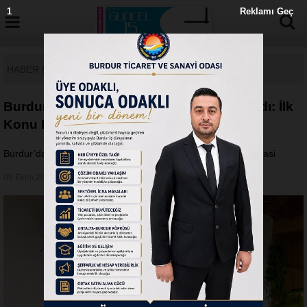
0
Reklamı Geç
HABER DETAY
Burdur’da ‘Aydınlanma Söyleşileri’ Başladı: İlk
Konu Demokrasi
Burdur’da ‘Aydınlanma Söyleşileri’ Başladı: İlk Konu Demokrasi
09 Ekim 2025 - Perşembe 06:26