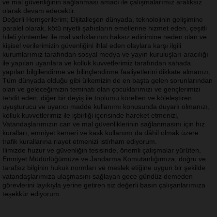
ve mal güvenliğinin sağlanması amacı ile çalışmalarımız aralıksız
olarak devam edecektir.
Değerli Hemşerilerim; Dijitalleşen dünyada, teknolojinin gelişimine
paralel olarak, kötü niyetli şahısların emellerine hizmet eden, çeşitli
hileli yöntemler ile mal varlıklarının haksız edinimine neden olan ve
kişisel verilerimizin güvenliğini ihlal eden olaylara karşı ilgili
kurumlarımız tarafından sosyal medya ve yayın kuruluşları aracılığı
ile yapılan uyarılara ve kolluk kuvvetlerimiz tarafından sahada
yapılan bilgilendirme ve bilinçlendirme faaliyetlerini dikkate almanızı,
Tüm dünyada olduğu gibi ülkemizin de en başta gelen sorunlarından
olan ve geleceğimizin teminatı olan çocuklarımızı ve gençlerimizi
tehdit eden, diğer bir deyiş ile toplumu körelten ve köleleştiren
uyuşturucu ve uyarıcı madde kullanımı konusunda duyarlı olmanızı,
kolluk kuvvetlerimiz ile işbirliği içerisinde hareket etmenizi,
Vatandaşlarımızın can ve mal güvenliklerinin sağlanmasını için hız
kuralları, emniyet kemeri ve kask kullanımı da dâhil olmak üzere
trafik kurallarına riayet etmenizi istirham ediyorum.
İlimizde huzur ve güvenliğin tesisinde, önemli çalışmalar yürüten,
Emniyet Müdürlüğümüze ve Jandarma Komutanlığımıza, doğru ve
tarafsız bilginin hukuk normları ve meslek etiğine uygun bir şekilde
vatandaşlarımıza ulaşmasını sağlayan gece gündüz demeden
görevlerini layıkıyla yerine getiren siz değerli basın çalışanlarımıza
teşekkür ediyorum.