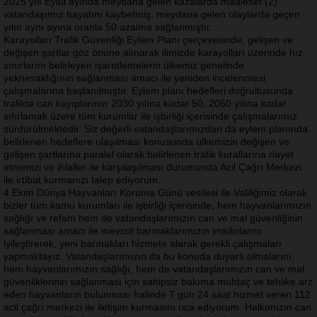
2025 yılı Eylül ayında meydana gelen kazalarda maalesef (2)
vatandaşımız hayatını kaybetmiş, meydana gelen olaylarda geçen
yılın aynı ayına oranla 50 azalma sağlanmıştır.
⁠Karayolları Trafik Güvenliği Eylem Planı çerçevesinde, gelişen ve
değişen şartlar göz önüne alınarak ilimizde karayolları üzerinde hız
sınırlarını belirleyen işaretlemelerin ülkemiz genelinde
yeknesaklığının sağlanması amacı ile yeniden incelenmesi
çalışmalarına başlanılmıştır. Eylem planı hedefleri doğrultusunda
trafikte can kayıplarının 2030 yılına kadar 50, 2050 yılına kadar
sıfırlamak üzere tüm kurumlar ile işbirliği içerisinde çalışmalarımız
sürdürülmektedir. Siz değerli vatandaşlarımızdan da eylem planında
belirlenen hedeflere ulaşılması konusunda ülkemizin değişen ve
gelişen şartlarına paralel olarak belirlenen trafik kurallarına riayet
etmenizi ve ihlaller ile karşılaşılması durumunda Acil Çağrı Merkezi
ile irtibat kurmanızı talep ediyorum.
4 Ekim Dünya Hayvanları Koruma Günü vesilesi ile Valiliğimiz olarak
bizler tüm kamu kurumları ile işbirliği içerisinde, hem hayvanlarımızın
sağlığı ve refahı hem de vatandaşlarımızın can ve mal güvenliğinin
sağlanması amacı ile mevcut barınaklarımızın imkânlarını
iyileştirerek, yeni barınakları hizmete alarak gerekli çalışmaları
yapmaktayız. Vatandaşlarımızın da bu konuda duyarlı olmalarını,
hem hayvanlarımızın sağlığı, hem de vatandaşlarımızın can ve mal
güvenliklerinin sağlanması için sahipsiz bakıma muhtaç ve tehlike arz
eden hayvanların bulunması halinde 7 gün 24 saat hizmet veren 112
acil çağrı merkezi ile iletişim kurmasını rica ediyorum. Halkımızın can