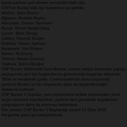
ilçede partinin yeni dönem temsilcileri belli oldu.
CHP’nin Burdur’daki ilçe başkanları şu şekilde:
Merkez: İlyas Divarcı
Ağlasun: Mustafa Bayka
Altınyayla: Osman Tanrıöver
Bucak: Ahmet Sedat Oktay
Çavdır: Bekir Sertaş
Çeltikçi: Hüseyin Girişen
Gölhisar: Hasan Salman
Karamanlı: Nuri Erdem
Kemer: Ali Ertunç
Tefenni: Hasan Üzümcü
Yeşilova: Şükrü Alpuğuz
CHP Burdur Milletvekili İzzet Akbulut, sosyal medya üzerinden yaptığı
paylaşımda yeni ilçe başkanlarına görevlerinde başarılar dileyerek,
“Birlik ve beraberlik içinde, Cumhuriyetimizin ikinci yüzyılında
partimizi Burdur’un her köşesinde daha da güçlendireceğiz”
ifadelerini kullandı.
CHP Burdur İl Teşkilatı, yeni yönetimlerle birlikte önümüzdeki yerel
seçim sürecine hazırlanırken, partinin kent genelinde örgütlenme
çalışmalarını daha da artırması bekleniyor.
Öte yandan CHP Burdur İl Başkanlığı seçimi 23 Ekim 2025
Perşembe günü gerçekleştirilecek.