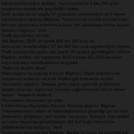
kişinin tutuklandığını açıkladı. Operasyonlarda 5 kilo 252 gram
uyuşturucu madde ele geçirildiğini belirtti.
Eylül ayında da 42 olayda 57 şüphelinin yakalandığını ve 5 kişinin
tutuklandığını aktaran Bilgihan, “Toplumun en önemli sorunlarından
biri olan uyuşturucu kullanımına karşı tüm vatandaşlarımızın duyarlı
olmasını istiyoruz.” dedi.
Trafik denetimleri artırıldı
Vali Bilgihan, 2025 yılı içinde 846 bin 260 araç ve
sürücünün denetlendiğini, 67 bin 401’ine ceza uygulandığını söyledi.
Trafik kazalarında geçen yıla oranla 35 azalma görüldüğünü belirten
Bilgihan, trafikte can kayıplarını 2030’a kadar 50, 2050’ye kadar
sıfıra indirmeyi hedeflediklerini vurguladı.
“Halkımız duyarlı olmalı”
Vatandaşlara da çağrıda bulunan Bilgihan, “Dijital dolandırıcılık,
uyuşturucu kullanımı ve trafik ihlalleri gibi konularda duyarlı
olunmasını istiyoruz. Sahada görev yapan güvenlik güçlerimize
destek olunması, toplumsal huzurun sağlanmasında büyük önem
taşıyor.” ifadelerini kullandı.
Hayvanların korunması için çağrı
4 Ekim Dünya Hayvanları Koruma Günü’ne değinen Bilgihan,
“Hayvanlarımızın refahı ve vatandaşlarımızın güvenliği için barınak
imkanlarını geliştiriyor, yeni tesisler kuruyoruz. Sahipsiz veya tehlike
arz eden hayvanlar görüldüğünde 112 Acil Çağrı Merkezi’ne
bildirilmesini rica ediyoruz.” dedi.
Toplantının sonunda Vali Bilgihan, Burdur’un huzur ve güvenliği için