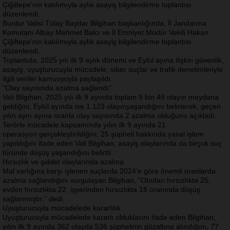
Çiğiltepe’nin katılımıyla aylık asayiş bilgilendirme toplantısı
düzenlendi.
Burdur Valisi Tülay Baydar Bilgihan başkanlığında, İl Jandarma
Komutanı Albay Mehmet Balcı ve İl Emniyet Müdür Vekili Hakan
Çiğiltepe’nin katılımıyla aylık asayiş bilgilendirme toplantısı
düzenlendi.
Toplantıda, 2025 yılı ilk 9 aylık dönemi ve Eylül ayına ilişkin güvenlik,
asayiş, uyuşturucuyla mücadele, siber suçlar ve trafik denetimleriyle
ilgili veriler kamuoyuyla paylaşıldı.
“Olay sayısında azalma sağlandı”
Vali Bilgihan, 2025 yılı ilk 9 ayında toplam 9 bin 48 olayın meydana
geldiğini, Eylül ayında ise 1.123 olayınyaşandığını belirterek, geçen
yılın aynı ayına oranla olay sayısında 2 azalma olduğunu açıkladı.
Terörle mücadele kapsamında yılın ilk 9 ayında 21
operasyon gerçekleştirildiğini, 25 şüpheli hakkında yasal işlem
yapıldığını ifade eden Vali Bilgihan, asayiş olaylarında da birçok suç
türünde düşüş yaşandığını belirtti.
Hırsızlık ve şiddet olaylarında azalma
Mal varlığına karşı işlenen suçlarda 2024’e göre önemli oranlarda
azalma sağlandığını vurgulayan Bilgihan, “Otodan hırsızlıkta 25,
evden hırsızlıkta 22, işyerinden hırsızlıkta 18 oranında düşüş
sağlanmıştır.” dedi.
Uyuşturucuyla mücadelede kararlılık
Uyuşturucuyla mücadelede kararlı olduklarını ifade eden Bilgihan,
yılın ilk 9 ayında 362 olayda 536 şüphelinin gözaltına alındığını, 77