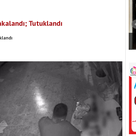
akalandı; Tutuklandı
uklandı
Burdur Belediye Meclisi’nde 15 Gündem
 kurucu kadrosu
Maddesi Karara Bağlandı