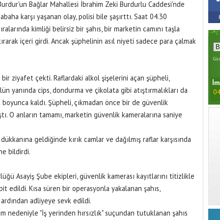
Burdur'un Bağlar Mahallesi İbrahim Zeki Burdurlu Caddesi'nde
sabaha karşı yaşanan olay, polisi bile şaşırttı. Saat 04.30
sıralarında kimliği belirsiz bir şahıs, bir marketin camını taşla
kırarak içeri girdi. Ancak şüphelinin asıl niyeti sadece para çalmak
Gün
ir ziyafet çekti. Raflardaki alkol şişelerini açan şüpheli,
İm
lün yanında cips, dondurma ve çikolata gibi atıştırmalıkları da
04
at boyunca kaldı. Şüpheli, çıkmadan önce bir de güvenlik
ıştı. O anların tamamı, marketin güvenlik kameralarına saniye
dükkanına geldiğinde kırık camlar ve dağılmış raflar karşısında
 bildirdi.
ğü Asayiş Şube ekipleri, güvenlik kamerası kayıtlarını titizlikle
pit edildi. Kısa süren bir operasyonla yakalanan şahıs,
ardından adliyeye sevk edildi.
lem nedeniyle "İş yerinden hırsızlık" suçundan tutuklanan şahıs