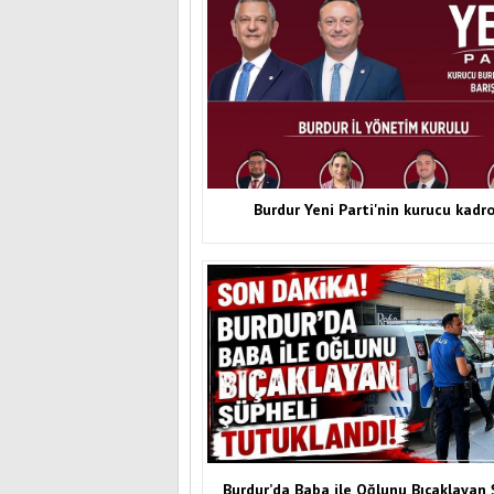
Burdur Yeni Parti'nin kurucu kadr
Burdur’da Baba ile Oğlunu Bıçaklayan 