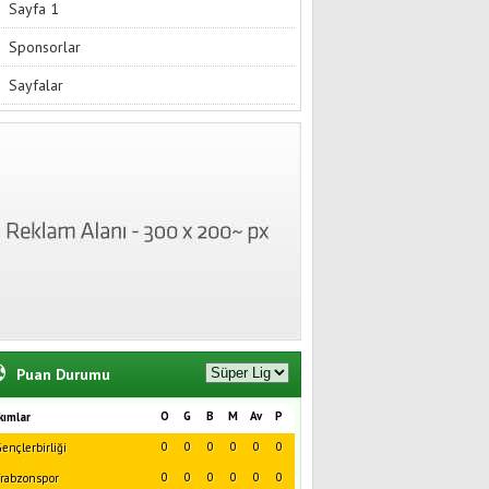
Sayfa 1
Sponsorlar
Sayfalar
Puan Durumu
O
G
B
M
Av
P
kımlar
0
0
0
0
0
0
ençlerbirliği
0
0
0
0
0
0
rabzonspor