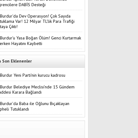
rencilere DABİS Desteği
Burdur'da Dev Operasyon! Çok Sayıda
tuklama Var! 12 Milyar TL'lik Para Trafiği
taya Çıktı!
Burdur'u Yasa Boğan Ölüm! Genci Kurtarmak
terken Hayatını Kaybetti
n Son Eklenenler
Burdur Yeni Parti'nin kurucu kadrosu
Burdur Belediye Meclisi’nde 15 Gündem
ddesi Karara Bağlandı
Burdur’da Baba ile Oğlunu Bıçaklayan
pheli Tutuklandı