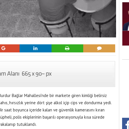
Burdur Bağlar Mahallesi'nde bir markete giren kimliği belirsiz
şahıs, hırsızlık yerine dört şişe alkol içip cips ve dondurma yedi.
Bir saat boyunca içeride kalan ve güvenlik kamerasını kıran
şüpheli, polis ekiplerinin başarılı operasyonuyla kısa sürede
yakalanıp tutuklandı.