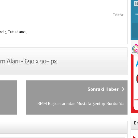
Editör:
Gün
ndı;,
Tutuklandı,
Sonraki Haber
TBMM Başkanlarından Mustafa Şentop Burdur’da
E