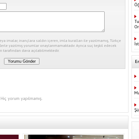
Öğ
Tu
Or
eya imalar, inançlara saldırı içeren, imla kuralları ile yazılmamış, Türkçe
İs
erle yazılmış yorumlar onaylanmamaktadır. Ayrıca suç teşkil edecek
ı tarafından dava açılabilmektedir.
E
Ma
Hiç yorum yapılmamış.
Şü