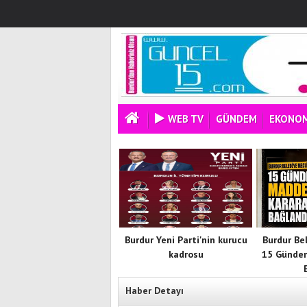
WEB TV
GÜNDEM
EKONOM
Burdur Yeni Parti'nin kurucu
Burdur Be
kadrosu
15 Günde
Haber Detayı