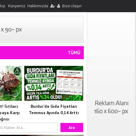
loji
Künyemiz
Hakkımızda
Bize Ulaşın
TÜMÜ
! İstilacı
Burdur’da Gıda Fiyatları
caya Karşı
Temmuz Ayında 0,14 Arttı
ğrısı