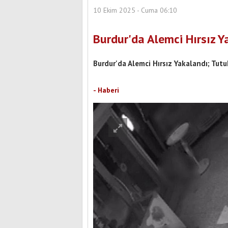
10 Ekim 2025 - Cuma 06:10
Burdur'da Alemci Hırsız Y
Burdur'da Alemci Hırsız Yakalandı; Tut
Şehit Uzman Onbaşı Hikmet Zengin Parkı
Yeni Yüzüyle Hizmete Hazırlanıyor
Burdur Yeni Parti'nin
- Haberi