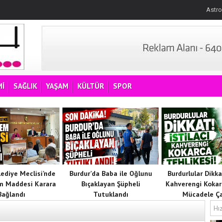
Astro
İ
SAĞLIK
YAŞAM
KÜLTÜR
SPOR
lediye Meclisi’nde
Burdur’da Baba ile Oğlunu
Burdurlular Dikkat
m Maddesi Karara
Bıçaklayan Şüpheli
Kahverengi Kokar
Bağlandı
Tutuklandı
Mücadele Ça