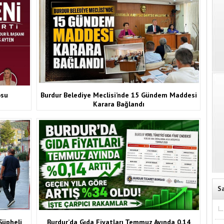
osu
Burdur Belediye Meclisi’nde 15 Gündem Maddesi
Karara Bağlandı
S
Şüpheli
Burdur’da Gıda Fiyatları Temmuz Ayında 0,14