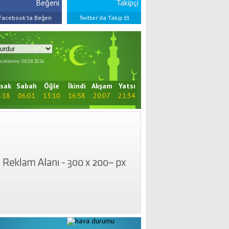
Beğeni
Takipçi
Facebook'ta Beğen
Twitter'da Takip Et
celleme: 08.08.2026
sak
Sabah
Öğle
İkindi
Akşam
Yatsı
:18
06:01
13:10
16:58
20:07
21:34