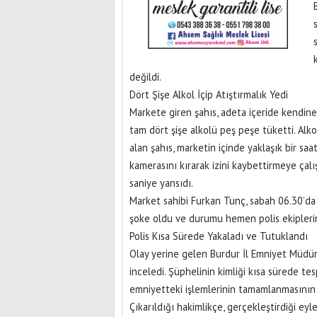
değildi.
Dört Şişe Alkol İçip Atıştırmalık Yedi
Markete giren şahıs, adeta içeride kendine b
tam dört şişe alkolü peş peşe tüketti. Alko
alan şahıs, marketin içinde yaklaşık bir sa
kamerasını kırarak izini kaybettirmeye çal
saniye yansıdı.
Market sahibi Furkan Tunç, sabah 06.30’da 
şoke oldu ve durumu hemen polis ekiplerine
Polis Kısa Sürede Yakaladı ve Tutuklandı
Olay yerine gelen Burdur İl Emniyet Müdürlü
inceledi. Şüphelinin kimliği kısa sürede tes
emniyetteki işlemlerinin tamamlanmasının 
Çıkarıldığı hakimlikçe, gerçekleştirdiği ey