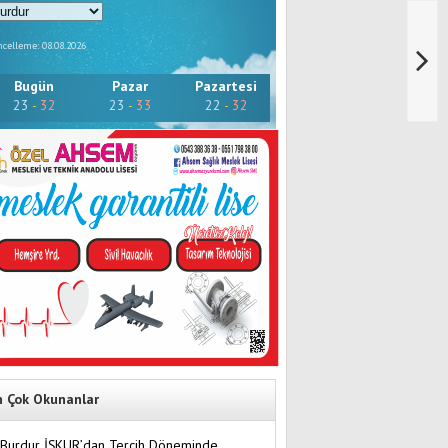
celleme: 08.08.2026
Bugün
Pazar
Pazartesi
23
-
32
23
-
33
22
-
32
n Çok Okunanlar
Burdur İŞKUR’dan Tercih Döneminde