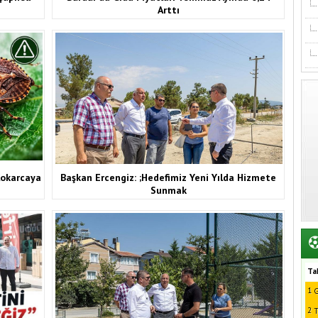
Arttı
Kokarcaya
Başkan Ercengiz: ;Hedefimiz Yeni Yılda Hizmete
Sunmak
Ta
1
G
2
T