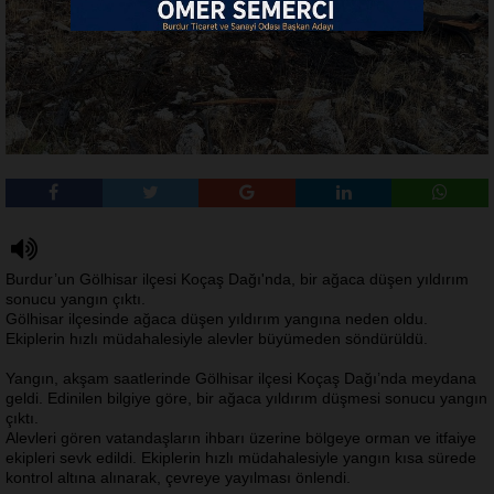
Burdur’un Gölhisar ilçesi Koçaş Dağı'nda, bir ağaca düşen yıldırım
sonucu yangın çıktı.
Gölhisar ilçesinde ağaca düşen yıldırım yangına neden oldu.
Ekiplerin hızlı müdahalesiyle alevler büyümeden söndürüldü.
Yangın, akşam saatlerinde Gölhisar ilçesi Koçaş Dağı’nda meydana
geldi. Edinilen bilgiye göre, bir ağaca yıldırım düşmesi sonucu yangın
çıktı.
Alevleri gören vatandaşların ihbarı üzerine bölgeye orman ve itfaiye
ekipleri sevk edildi. Ekiplerin hızlı müdahalesiyle yangın kısa sürede
kontrol altına alınarak, çevreye yayılması önlendi.