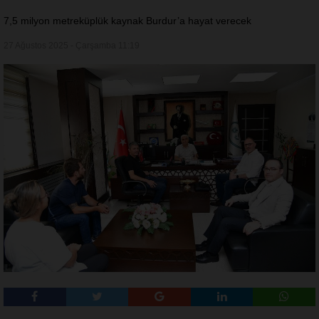
7,5 milyon metreküplük kaynak Burdur’a hayat verecek
27 Ağustos 2025 - Çarşamba 11:19