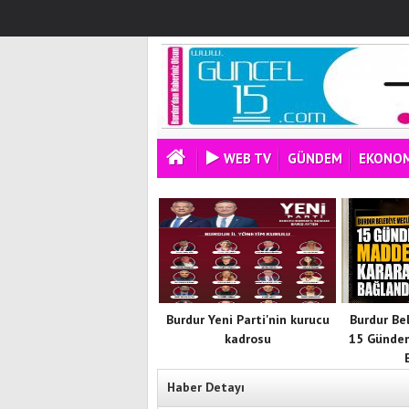
WEB TV
GÜNDEM
EKONOM
Burdur Yeni Parti'nin kurucu
Burdur Be
kadrosu
15 Günde
Haber Detayı