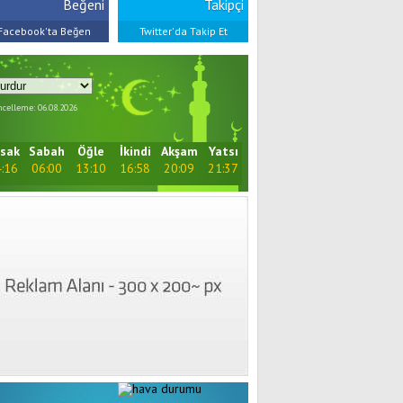
Beğeni
Takipçi
Facebook'ta Beğen
Twitter'da Takip Et
celleme: 06.08.2026
sak
Sabah
Öğle
İkindi
Akşam
Yatsı
:16
06:00
13:10
16:58
20:09
21:37