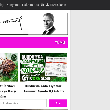
loji
Künyemiz
Hakkımızda
Bize Ulaşın
TÜMÜ
! İstilacı
Burdur’da Gıda Fiyatları
caya Karşı
Temmuz Ayında 0,14 Arttı
ğrısı