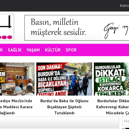
Astro
İ
SAĞLIK
YAŞAM
KÜLTÜR
SPOR
lediye Meclisi’nde
Burdur’da Baba ile Oğlunu
Burdurlular Dikkat
m Maddesi Karara
Bıçaklayan Şüpheli
Kahverengi Kokar
Bağlandı
Tutuklandı
Mücadele Ça