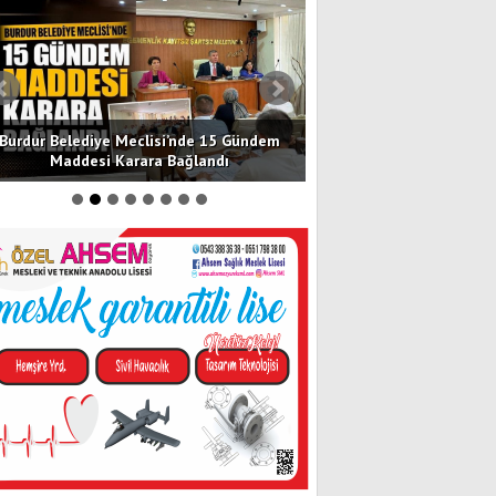
Burdur Belediye Meclisi’nde 15 Gündem
Burdur’da Baba ile Oğ
Maddesi Karara Bağlandı
Şüpheli Tutu