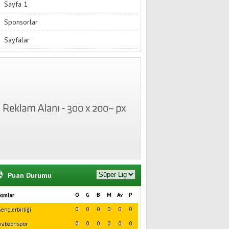
Sayfa 1
Sponsorlar
Sayfalar
Puan Durumu
O
G
B
M
Av
P
kımlar
0
0
0
0
0
0
ençlerbirliği
0
0
0
0
0
0
rabzonspor