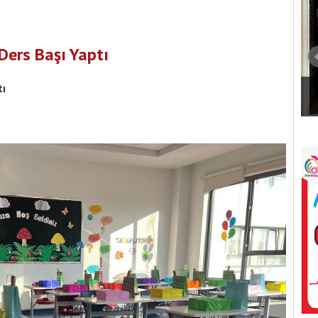
Ders Başı Yaptı
tı
met Zengin Parkı
 Hazırlanıyor
Burdur Yeni Parti'nin kurucu kadrosu