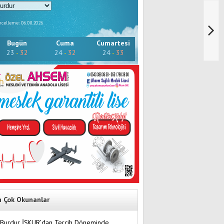
celleme: 06.08.2026
Bugün
Cuma
Cumartesi
23
-
32
24
-
32
24
-
33
n Çok Okunanlar
Burdur İŞKUR’dan Tercih Döneminde