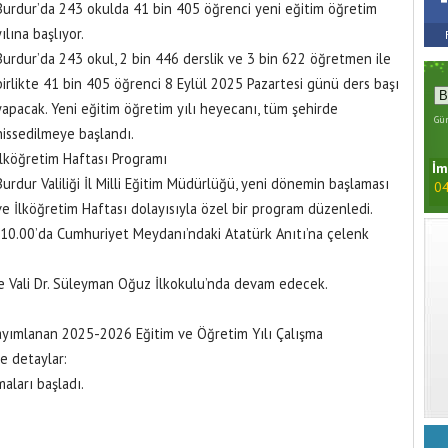
Burdur’da 243 okulda 41 bin 405 öğrenci yeni eğitim öğretim
yılına başlıyor.
Burdur’da 243 okul, 2 bin 446 derslik ve 3 bin 622 öğretmen ile
birlikte 41 bin 405 öğrenci 8 Eylül 2025 Pazartesi günü ders başı
yapacak. Yeni eğitim öğretim yılı heyecanı, tüm şehirde
Gün
hissedilmeye başlandı.
İlköğretim Haftası Programı
İm
Burdur Valiliği İl Milli Eğitim Müdürlüğü, yeni dönemin başlaması
04
ve İlköğretim Haftası dolayısıyla özel bir program düzenledi.
 10.00’da Cumhuriyet Meydanı’ndaki Atatürk Anıtı’na çelenk
de Vali Dr. Süleyman Oğuz İlkokulu’nda devam edecek.
 yayımlanan 2025-2026 Eğitim ve Öğretim Yılı Çalışma
te detaylar:
aları başladı.