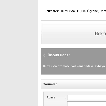
Etiketler:
Burdur’da,
41,
Bin,
Öğrenci,
Der
Önceki Haber
Burdur'da otomobil yol kenarındaki levhaya ç
3 yaralı
Yorumlar
Adınız
: