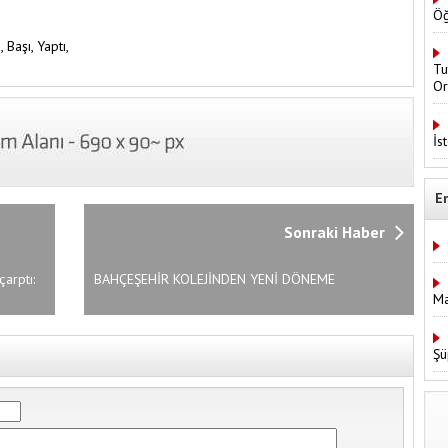
Öğ
s,
Başı,
Yaptı,
Tu
Or
İs
E
Sonraki Haber
arptı:
BAHÇEŞEHİR KOLEJİNDEN YENİ DÖNEME
HEYECANLI BAŞLANGIÇ!
Ma
Şü