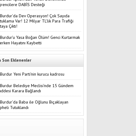
rencilere DABİS Desteği
Burdur'da Dev Operasyon! Çok Sayıda
tuklama Var! 12 Milyar TL'lik Para Trafiği
taya Çıktı!
Burdur'u Yasa Boğan Ölüm! Genci Kurtarmak
terken Hayatını Kaybetti
n Son Eklenenler
Burdur Yeni Parti'nin kurucu kadrosu
Burdur Belediye Meclisi’nde 15 Gündem
ddesi Karara Bağlandı
Burdur’da Baba ile Oğlunu Bıçaklayan
pheli Tutuklandı