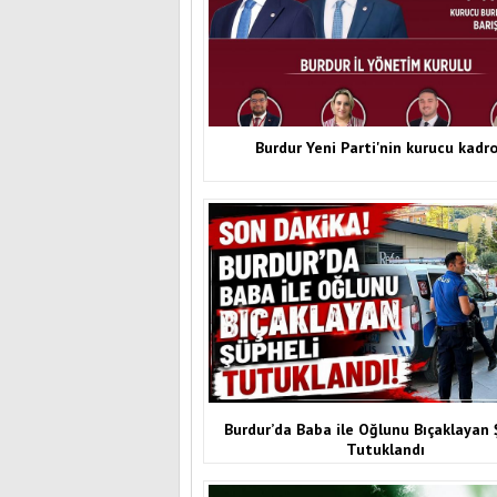
Burdur Yeni Parti'nin kurucu kadr
Burdur’da Baba ile Oğlunu Bıçaklayan 
Tutuklandı