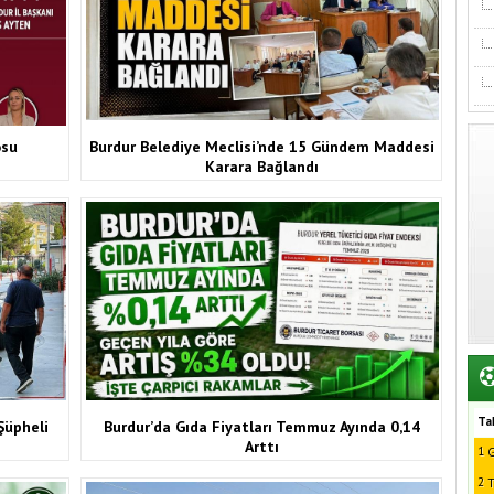
osu
Burdur Belediye Meclisi’nde 15 Gündem Maddesi
Karara Bağlandı
Ta
Şüpheli
Burdur’da Gıda Fiyatları Temmuz Ayında 0,14
Arttı
1
G
2
T